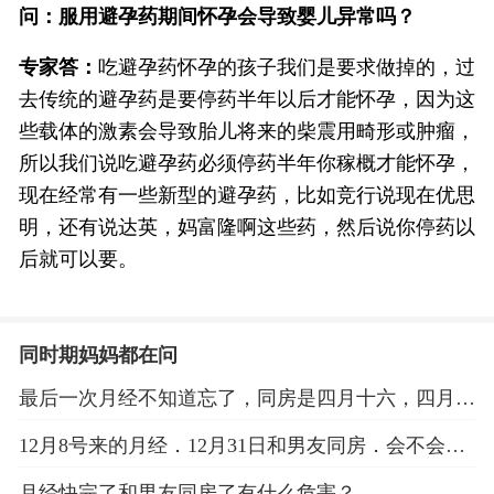
问：服用避孕药期间怀孕会导致婴儿异常吗？
专家答：
吃避孕药怀孕的孩子我们是要求做掉的，过
去传统的避孕药是要停药半年以后才能怀孕，因为这
些载体的激素会导致胎儿将来的柴震用畸形或肿瘤，
所以我们说吃避孕药必须停药半年你稼概才能怀孕，
现在经常有一些新型的避孕药，比如竞行说现在优思
明，还有说达英，妈富隆啊这些药，然后说你停药以
后就可以要。
同时期妈妈都在问
最后一次月经不知道忘了，同房是四月十六，四月二
十七才试出来怀孕，帮忙算下预产期
12月8号来的月经．12月31日和男友同房．会不会怀
孕？
月经快完了和男友同房了有什么危害？