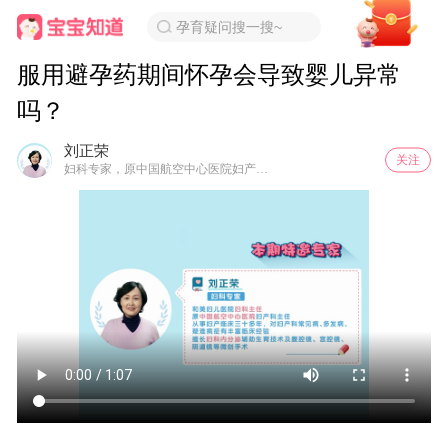
孕育疑问搜一搜~
服用避孕药期间怀孕会导致婴儿异常
吗？
刘正荣
关注
妇科专家，原中国航空中心医院妇产科主任