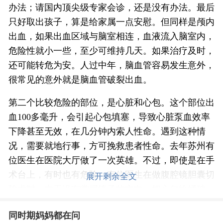
办法；请国内顶尖级专家会诊，还是没有办法。最后
只好取出孩子，算是给家属一点安慰。但同样是颅内
出血，如果出血区域与脑室相连，血液流入脑室内，
危险性就小一些，至少可维持几天。如果治疗及时，
还可能转危为安。人过中年，脑血管容易发生意外，
很常见的意外就是脑血管破裂出血。
第二个比较危险的部位，是心脏和心包。这个部位出
血
100
多毫升，会引起心包填塞，导致心脏泵血效率
下降甚至无效，在几分钟内索人性命。遇到这种情
况，需要就地行事，方可挽救患者性命。去年苏州有
位医生在医院大厅做了一次英雄。不过，即使是在手
术台上，有时也有危险。有位医生在做腹腔镜胆囊切
展开剩余全文
除术时，由于没有掌握镜子的方向，把心包给捅破
了，患者没几分钟就去世了。后来尸检才发现是器械
同时期妈妈都在问
捅破了心脏，引起急性心包填塞。其实，当时要是考