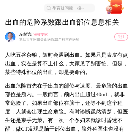
孕育疑问搜一搜~
出血的危险系数跟出血部位息息相关
左绪磊
审核专家
关注
复旦大学附属金山医院妇产科主任医师
人吃五谷杂粮，随时会遇到出血。如果只是表皮有点
出血，实在是算不上什么，大家见了别害怕。但是，
某些特殊部位的出血，却是要命的。
出血危险首先在于出血的部位与速度。最危险的出血
部位是颅内。一般而言，颅内出血超过
40mL
，就非
常危险了。如果出血部位在脑干，还等不到这个程
度，人就会出现生命危险。有时诊断虽然清楚，但医
生还是束手无策。有一次一个孕妇来就诊时昏迷不
醒，做
CT
发现是脑干部位出血，脑外科医生也没有