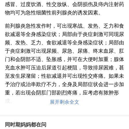
感冒、过度饮酒、性交放纵、会阴损伤及痔内注射药
物均可为急性细菌性前列腺炎的诱发因素。
前列腺炎急性发作时，可出现寒战、发热、乏力和食
欲减退等全身感染症状；局部由于炎症刺激可同现尿
频、发热、乏力、食欲减退等全身感染症状；局部由
于炎症刺激可出现尿频、尿急、尿痛、终末血尿、肛
门和会阴部不适、坠胀感，并可在大便时加重；腺体
充血水肿可压迫后尿道引起梗阻，导致排尿困难，甚
至发生尿潴留；性欲减退并可出现性交疼痛。如果未
予治疗或治串欺疗不力，全身及局部症状会进一步加
重，若出现会阴肛门部剧烈疼痛，应考虑有脓肿形
成。
展开剩余全文
尿道可有脓性分泌物；肛门指诊：前列腺肿胀、触痛
明显、局部发热、整个或部分腺体坚韧不规则。在急
同时期妈妈都在问