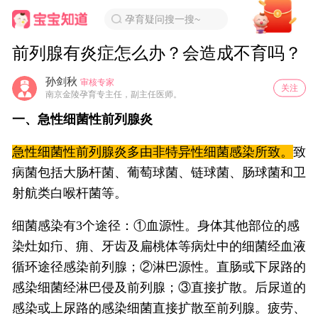
孕育疑问搜一搜~
前列腺有炎症怎么办？会造成不育吗？
孙剑秋
审核专家
关注
南京金陵孕育专主任，副主任医师。
一、急性细菌性前列腺炎
急性细菌性前列腺炎多由非特异性细菌感染所致。
致
病菌包括大肠杆菌、葡萄球菌、链球菌、肠球菌和卫
射航类白喉杆菌等。
细菌感染有3个途径：①血源性。身体其他部位的感
染灶如疖、痈、牙齿及扁桃体等病灶中的细菌经血液
循环途径感染前列腺；②淋巴源性。直肠或下尿路的
感染细菌经淋巴侵及前列腺；③直接扩散。后尿道的
感染或上尿路的感染细菌直接扩散至前列腺。疲劳、