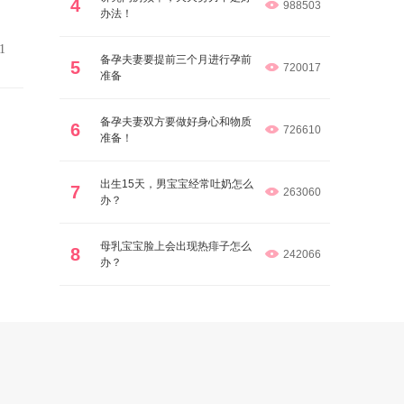
4
988503
办法！
、
1
上
备孕夫妻要提前三个月进行孕前
5
720017
准备
备孕夫妻双方要做好身心和物质
6
726610
准备！
出生15天，男宝宝经常吐奶怎么
7
般
263060
办？
母乳宝宝脸上会出现热痱子怎么
8
242066
办？
加
神
把