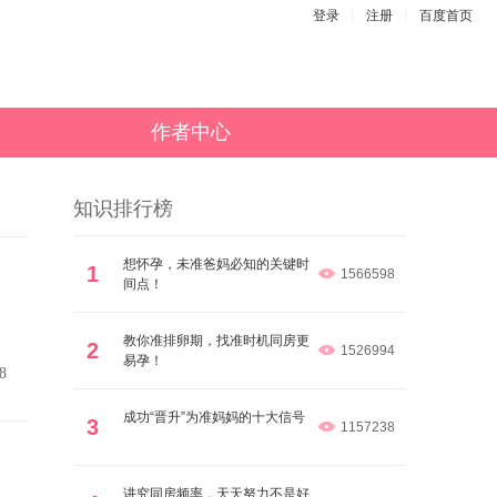
登录
注册
百度首页
作者中心
知识排行榜
想怀孕，未准爸妈必知的关键时
1
1566598
间点！
教你准排卵期，找准时机同房更
2
1526994
易孕！
8
成功“晋升”为准妈妈的十大信号
3
1157238
讲究同房频率，天天努力不是好