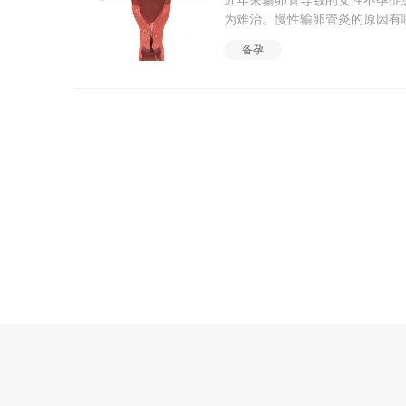
近年来输卵管导致的女性不孕症
发现有生殖系炎症和盆腹腔炎症
为难治。慢性输卵管炎的原因有哪
不孕症的过程中不当和过度的诊
宫旁组织炎等，引起输卵管炎症
炎症输卵管堵塞的主要原因是炎
备孕
不彻底而呈慢性炎性改变。 2.
此注意生殖系统的清洁卫生、预
的不断发展，出现许多抗生素用
大部分也是炎症使输卵管部分堵
愈效果，所以临床上因急性转为
下输卵管开窗，如果情况允许，还
卵管炎却呈现日益增长的趋势。
诊的方法多种多样。输卵管通气
炎症，会导致不孕不育的发生，
腔镜、宫腔镜、输卵管镜)，放
感染，有的输卵管慢性炎症有症
可以进行开腹探查，总之是可以
比较困难。慢性输卵管炎的症状
性治疗输卵管不孕症的误区误区
即有腹痛，越临近经期越重，直
多小诊所的医生趁机使用不科学
不会影响到卵巢的功能，如果炎
性，不能科学识别不育症领域中
频、月经量过多为最常见。慢性
没有针对性，并不是对每个人都
可引起月经过多。 3、不孕症
不孕症患者求医心切，较易跟着
见。 4、腹痛：下腹有不同程
引诱患者进行毫无希望的治疗，
剧。由于盆腔粘连，可能有膀胱
盆腔炎、卵巢早衰)诊断成“相对
等。 5、其他：如性交疼痛，
以医生为中心，盲目夸大某项技
抑郁等。输卵管的通畅与否对女
果将其不适当的扩大应用，如能
试管婴儿治疗就不合理了。误区
其职，有联系又有本质的区别，
卵管是一对喇叭状弯曲的长管，
卵巢所排出的卵子输送到子宫腔