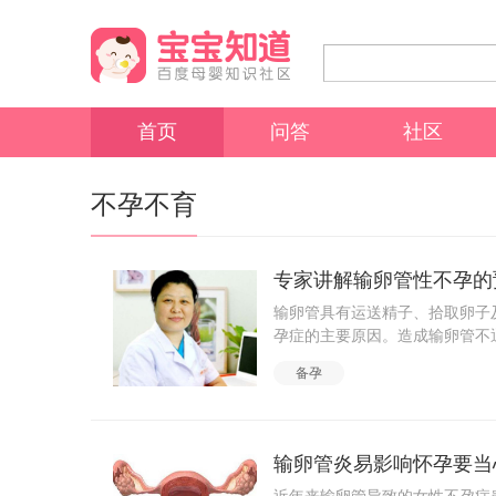
首页
问答
社区
不孕不育
专家讲解输卵管性不孕的
输卵管具有运送精子、拾取卵子
孕症的主要原因。造成输卵管不通
防阴道感染疾病的发生与发展都
备孕
炎、子宫内膜炎等方面下工夫，特
的保护，注意性生活卫生，防止
输卵管不通的主要原因：人工流
口方向移动，同时也会进入输卵
输卵管炎易影响怀孕要当
形成不孕，如果形成半阻塞状态