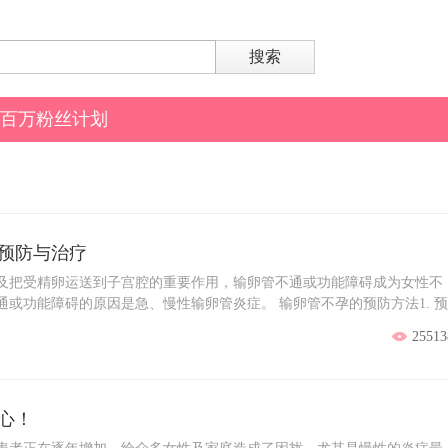
搜索
百万粉丝计划
预防与治疗
及把受精卵运送到子宫腔的重要作用，输卵管不通或功能障碍成为女性不
或功能障碍的原因是急、慢性输卵管炎症。 输卵管不孕的预防方法1. 预
有一个过程，都有一个原因，输卵管感染性疾病，主要应在预防阴(阴)道
25513
别是阴(阴)道感染，是诸多生殖系统疾病的关键性“门户”,重视生殖系统
性传播疾病，是极其重要的一环。2. 对人工流产的慎重人工流产也是造成
产时由于机械或药物刺激，子宫平滑肌强直性收缩，宫腔内容物不但向宫
管腔，进入输卵管腔的组织很容易滞留机化，如果输卵管腔被完全阻塞则
心！
，输卵管通而不畅则易形成宫外孕。所以末生育前应慎做流产。另外一但