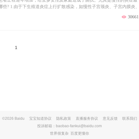
患者正在逐年增加，给众多女性及家庭造成了困扰。尤其是慢性的炎症最
应积极找专科医生进行有效治疗。有很多输卵管不通的原因是由于在诊治
些? 1.由于下生殖道炎症上行扩散感染，如慢性子宫颈炎、子宫内膜炎
疗所造成的。如反复在一些小诊所进行输卵管通液和清宫治疗等。3. 预防
改变。可因致病微生物毒力不强、机体有一定抵抗力，亦可因治疗不恰当
症，包括输卵管炎引起的输卵管管腔的堵塞和盆腔炎引起的伞端堵塞。因
30661
急性输卵管炎未经治疗，或治疗不彻底而转为慢性炎症。 由于现代医疗技术
防各种病原体(特别是性传播疾病)的感染是最关键的。此外，宫外孕实际
于治疗输卵管发炎，因此在比较容易治疗的急性期通常会起到比较好的治
塞造成的，在发生宫外孕后，应避免开腹行输卵管切除，尽量采用腹腔镜
慢性炎症所致的女性不孕症也已经大大减少了，但因结核菌感染所致的输
可以采用保守疗法，这样可以保留输卵管。4. 及时确诊 尽快治疗及时确
 女性朋友千万要重视起自己的输卵管通畅问题，输送精卵的通道一旦出现
试验，输卵管通水试验，子宫输卵管造影，子宫输卵管超声检查，内镜(腹
女性朋友特别应当注意。单纯的输卵管炎症非常少见，多与其它组织一起
射性核素子宫输卵管造影等检查，一般专科医院均可以进行，如果必要，还
1
状，有的临床症状表现并不明显，只是有时候会感到下腹不适。诊断起来
及时明确诊断的。早期明确诊断，对控制病情继续发展有一定的好处。女
是什么？ 1、痛经：因盆腔充血而致成瘀血性痛经，多半在月经前1周开始
一、盲目就医，贻误治疗时机目前，我国的不孕症医疗市场极其混乱，许
到月经来潮。 2、月经不调：输卵管的位置与卵巢相邻，输卵管的疾病一
的治疗方法欺骗患者获取钱财;另一方面是患者在就医的过程中存在盲目
症波及卵巢对卵巢功能造成损害时会出现月经异常现象。通常以月经过
的真假医生。甚至有些人轻信偏方、秘方，而偏方、秘方只是经验方，它
炎症导致子宫纤维化、子宫复旧不全或粘连所致的子宫内膜异位症等，均
有效，有时反而会耽误病情，延误治疗时机。误区二、轻信广告宣传许多
：输卵管本身受到病损的侵害，形成阻塞而致不孕，以继发不孕较为多
广告走，一些不规范的诊所，将目前医学上无法解决的疾病说成相对性的
度疼痛，多为隐性不适感，腰背部及骶部酸痛、发胀、下坠感，常因劳累而
使患者白白花费大量金钱。并将“绝对不孕”(无精症、先天无子宫、结核性
、直肠充盈痛或排空时痛，或其他膀胱直肠刺激症状，如尿频、里急后重
不孕”。如把“无精症”的化验单改成“少精症”，诱导患者继续服药治疗。或
白带增多，胃肠道障碍，乏力，劳动受影响或不耐久劳、精神神经症状及精
术。例如“试管婴儿”，虽然它是盆腔输卵管因素不孕治疗的里程碑，但如
性生育来说极为重要，所以应当引起足够重视。
够应用较简易的输卵管微创技术输卵管介入治疗方法来治疗的，直接推荐
三、把输卵管不通和不排卵混为一谈输卵管和卵巢是临近器官，它们各司
©2026 Baidu
宝宝知道协议
隐私政策
直播服务协议
意见反馈
联系我们
决不能混为一谈。输卵管为卵子与精子结合场所及运送受精卵的管道。输
投诉邮箱：baobao-fankui@baidu.com
左右各一条，长约7～15厘米。输卵管的重要作用，是每月一次周期性地
世界很复杂 百度更懂你
内，卵子游动是借自输卵管自身蠕动和在子宫内膜上皮生长的绒毛运动。