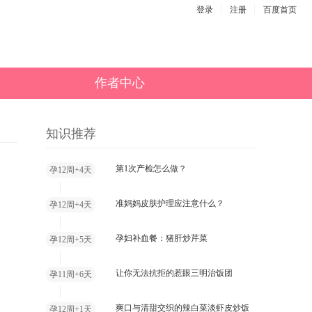
登录
注册
百度首页
作者中心
知识推荐
第1次产检怎么做？
孕12周+4天
准妈妈皮肤护理应注意什么？
孕12周+4天
孕妇补血餐：猪肝炒芹菜
孕12周+5天
让你无法抗拒的惹眼三明治饭团
孕11周+6天
爽口与清甜交织的辣白菜淡虾皮炒饭
孕12周+1天