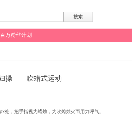
搜索
百万粉丝计划
妇操——吹蜡式运动
0px处，把手指视为蜡烛，为吹熄烛火而用力呼气。