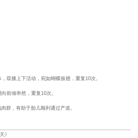
体，双膝上下活动，宛如蝴蝶振翅，重复10次。
稍向前倾串然，重复10次。
肌肉群，有助于胎儿顺利通过产道。
0天》