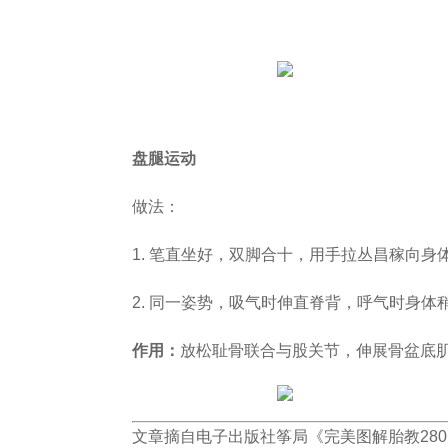
盘腿运动
做法：
1. 笔直坐好，双脚合十，用手拉丛昌稼向身
2. 同一姿势，吸气时伸直脊背，呼气时身体
作用：
放松耻骨联合与股关节，伸展骨盆底
文章摘自电子出版社筝局《完美图解胎教28