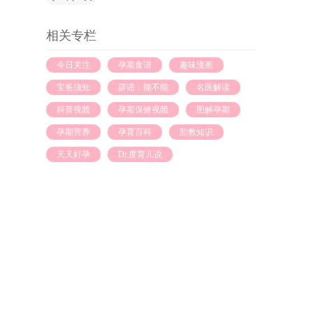
相关专栏
今日关注
孕期食谱
趣味漫画
宝爸须知
辟谣：能不能
名医解读
科普视频
孕期保健视频
图解孕期
孕期营养
孕育百科
胎教知识
天天好孕
Dr.度育儿说