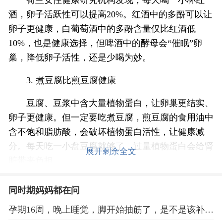
荷兰女性健康研究机构发现，每天喝一小杯红
酒，卵子活跃性可以提高20%。红酒中的多酚可以让
卵子更健康，白葡萄酒中的多酚含量仅比红酒低
10%，也是健康选择，但啤酒中的酵母会“催眠”卵
巢，降低卵子活性，还是少喝为妙。
3. 煮豆腐比煎豆腐健康
豆腐、豆浆中含大量植物蛋白，让卵巢更结实、
卵子更健康。但一定要吃煮豆腐，煎豆腐的食用油中
含不饱和脂肪酸，会破坏植物蛋白活性，让健康减
分。每天吃一小盘豆腐就够了，过量植物蛋白会给肾
展开剩余全文
脏带来负担。
4. 避孕，一定要避孕
同时期妈妈都在问
医学研究显示，每做一次人工流产，卵子质行满
孕期16周，晚上睡觉，脚开始抽筋了，是不是该补钙
量就下降6%。别以为无痛人流没什么大不了，它会
了？