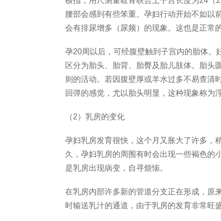
横指，用尺测量耻骨联合上子宫长度为24（2
腰部会感到有些笨重。孕妇行动开始不如以
会有排尿增多（尿频）的现象。这也是正常
孕20周以后，可经腹壁触到子宫内的胎体。
区分为胎头、胎背、胎臀及胎儿肢体。胎头
则的活动。若因腹壁厚或羊水过多不易查清
回弹的感觉，尤以胎头明显，这种现象称为
（2）乳房的变化
孕妇乳房发育很快，这个月又胀大了许多，
久，孕妇乳房的周围有时会出现一些褐色的
是乳房出现病变，自寻烦恼。
在乳房内部许多新的管道分支正在形成，原
时输送乳汁的通道，由于乳房的发育非常旺