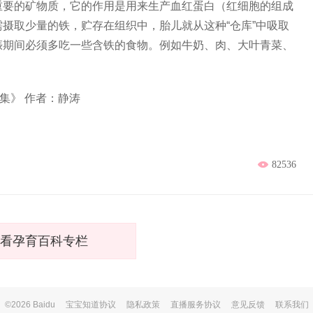
重要的矿物质，它的作用是用来生产血红蛋白（红细胞的组成
摄取少量的铁，贮存在组织中，胎儿就从这种“仓库”中吸取
娠期间必须多吃一些含铁的食物。例如牛奶、肉、大叶青菜、
全集》 作者：静涛
82536
看孕育百科专栏
©2026 Baidu
宝宝知道协议
隐私政策
直播服务协议
意见反馈
联系我们