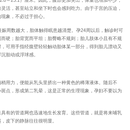
2.0～25.1）厘米。因此，腹部更加突出，体重也增加不少，
前灵活，甚至站立和坐下时也会感到吃力。由于子宫的压迫，
的现象，不必过于担心。
妊娠周数越大，胎体触得眠患越清楚。孕24周以后，触诊时可
圆而硬；胎背宽而平坦；胎臀略不规则；胎儿肢体小且有不规
时，可用手指经腹壁轻轻触动胎体某一部分，得到胎儿漂动又
浮沉胎动或浮球感。
稍稍用力，便能从乳头里挤出一种黄色的稀薄液体。随后不
小斑点，形成第二乳晕，这是正常的生理现象，孕妇不要以为
来具有的管道网也迅速地生长发育。这些管道，就是将来哺乳
盛，皮下的静脉往往很明显。