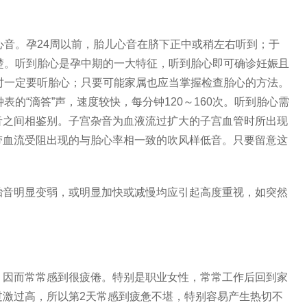
心音。孕24周以前，胎儿心音在脐下正中或稍左右听到；于
楚。听到胎心是孕中期的一大特征，听到胎心即可确诊妊娠且
时一定要听胎心；只要可能家属也应当掌握检查胎心的方法。
表的“滴答”声，速度较快，每分钟120～160次。听到胎心需
音之间相鉴别。子宫杂音为血液流过扩大的子宫血管时所出现
带血流受阻出现的与胎心率相一致的吹风样低音。只要留意这
胎音明显变弱，或明显加快或减慢均应引起高度重视，如突然
，因而常常感到很疲倦。特别是职业女性，常常工作后回到家
过激过高，所以第2天常感到疲惫不堪，特别容易产生热切不