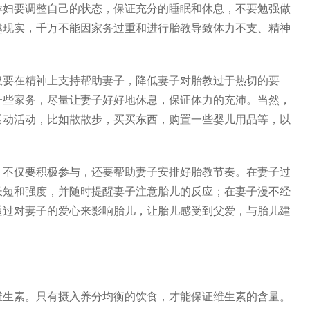
孕妇要调整自己的状态，保证充分的睡眠和休息，不要勉强做
越现实，千万不能因家务过重和进行胎教导致体力不支、精神
。
仅要在精神上支持帮助妻子，降低妻子对胎教过于热切的要
一些家务，尽量让妻子好好地休息，保证体力的充沛。当然，
活动活动，比如散散步，买买东西，购置一些婴儿用品等，以
，不仅要积极参与，还要帮助妻子安排好胎教节奏。在妻子过
长短和强度，并随时提醒妻子注意胎儿的反应；在妻子漫不经
通过对妻子的爱心来影响胎儿，让胎儿感受到父爱，与胎儿建
维生素。只有摄入养分均衡的饮食，才能保证维生素的含量。