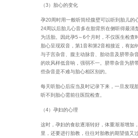
（3）胎心的变化
孕20周时用一般听筒经腹壁可以听到胎儿的
24周以后胎儿心音多在胎背所在侧听得最清
为活胎。因此孕5～6个月时，不仅医生检查
胎心呈现双音，第1音和第2音相接近，有如钟
与子宫杂音、腹主动脉音、胎动音及脐带杂
的吹风样低音响，强弱不一。脐带杂音为脐
些杂音是不难与胎心相区别的。
每天听胎心后应当及时记录下来，一旦发现
听不到胎心需前往医院检查。
（4）孕妇的心理
这时，孕妇的食欲逐渐转好，体重渐渐增加
里，还要进行胎教，往往对胎教的期望值又