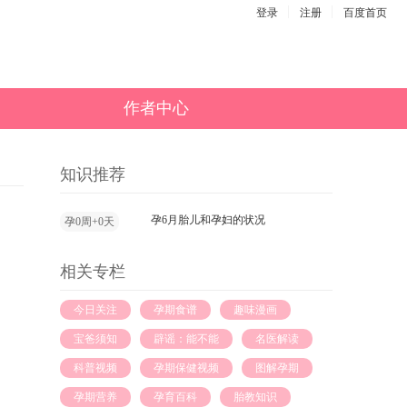
登录
注册
百度首页
作者中心
知识推荐
孕6月胎儿和孕妇的状况
孕0周+0天
相关专栏
今日关注
孕期食谱
趣味漫画
宝爸须知
辟谣：能不能
名医解读
科普视频
孕期保健视频
图解孕期
孕期营养
孕育百科
胎教知识