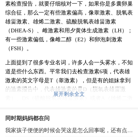
素检查报告，就要仔细核对一下，如果你是多囊卵巢
综合征，那么一定有些激素偏高，像睾激素、脱氧表
雄甾激素、雄烯二激素、硫酸脱氧表雄甾激素
（DHEA-S）、雌激素和用夕黄体生成激素（LH）；
有一些激素偏低，像雌二醇（E2）和卵泡刺激素
（FSH）。
上面提到了很多专业名词，许多人会一头雾水，不知
道是些什么东西。平常我们去检查激素6项，代表雄
激素的英文字母是T（睾激素），但是有的姐妹拿到
的激素报告中，代表雄激素的是D（脱氧表雄甾激
展开剩余全文
素）、DS（硫酸脱氧表雄甾激素）或者A（雄烯二激
素）了。你们看到了这些项目，就应该知道医生怀疑
你患有多囊卵巢综合征了，如果医生不怀疑你是多囊
同时期妈妈都在问
卵巢综合征，一般不会特别去做D、DS或者A这些项
我家孩子便便的时候会哭这是怎么回事呢，还有点干
目狗毯的。
干的