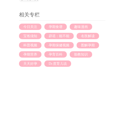
已经跟身体其他部位更加成比例，更
加匀称了。到本周，胎宝宝的双顶径
（胎儿头部左右两侧之间最宽部位的
相关专栏
长度，单位：厘米）平均值为3.62士
0.58，腹围（单位：厘米）平均值为
10.32士1.92，股骨长（大腿骨长度，
今日关注
孕期食谱
趣味漫画
单位：厘米）为2.10士0.51。 妈妈变
宝爸须知
辟谣：能不能
名医解读
化： 今天是孕16周的第一天，准妈妈
的体型是不是开始快速增长了？现在
科普视频
孕期保健视频
图解孕期
你的腹部应该变得更壮观了吧！准妈
妈的子宫的顶部现在近似是一个球
孕期营养
孕育百科
胎教知识
形，而这个球形的长度会比宽度增加
得更快，正因如此，准妈妈的子宫形
天天好孕
Dr.度育儿说
状，不会是一个正圆形，它应该更像
是一个椭圆形。