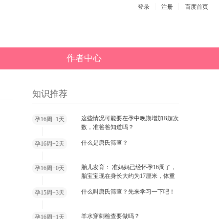
登录
注册
百度首页
作者中心
知识推荐
这些情况可能要在孕中晚期增加B超次
孕16周+1天
数，准爸爸知道吗？
什么是唐氏筛查？
孕16周+2天
胎儿发育： 准妈妈已经怀孕16周了，
孕16周+0天
胎宝宝现在身长大约为17厘米，体重
差不多有99克了，现在看起来相当于
什么叫唐氏筛查？先来学习一下吧！
孕15周+3天
一个柠檬那么大。最近这段时间，他
的身体增长比较明显，所以，胎宝宝
的头部虽然还是比较大，但是看起来
羊水穿刺检查要做吗？
孕16周+1天