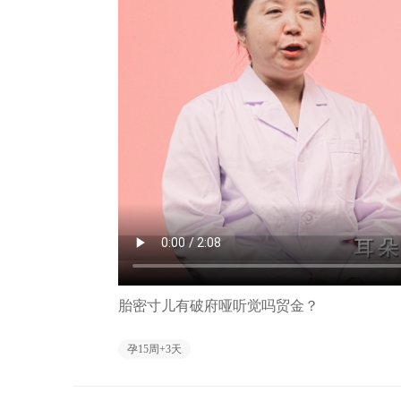
胎密寸儿有破府哑听觉吗贸金？
孕15周+3天