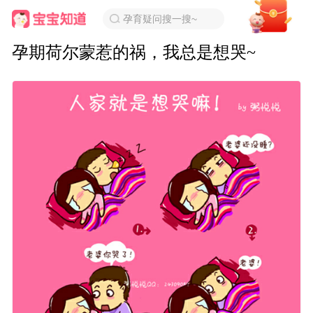
孕育疑问搜一搜~
孕期荷尔蒙惹的祸，我总是想哭~