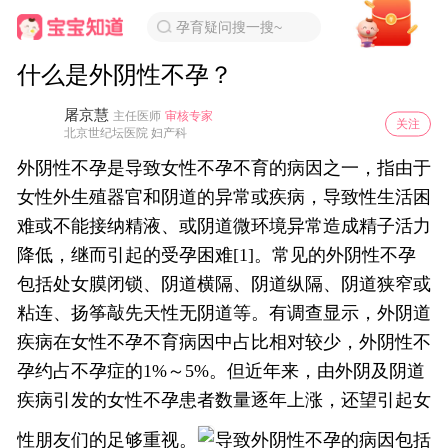
孕育疑问搜一搜~
什么是外阴性不孕？
屠京慧
主任医师
审核专家
关注
北京世纪坛医院 妇产科
外阴性不孕是导致女性不孕不育的病因之一，指由于
女性外生殖器官和阴道的异常或疾病，导致性生活困
难或不能接纳精液、或阴道微环境异常造成精子活力
降低，继而引起的受孕困难[1]。常见的外阴性不孕
包括处女膜闭锁、阴道横隔、阴道纵隔、阴道狭窄或
粘连、扬筝敲先天性无阴道等。有调查显示，外阴道
疾病在女性不孕不育病因中占比相对较少，外阴性不
孕约占不孕症的1%～5%。但近年来，由外阴及阴道
疾病引发的女性不孕患者数量逐年上涨，还望引起女
性朋友们的足够重视。
导致外阴性不孕的病因包括