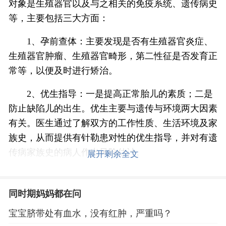
对象是生殖器官以及与之相关的免疫系统、遗传病史
等，主要包括三大方面：
1、孕前查体：主要发现是否有生殖器官炎症、
生殖器官肿瘤、生殖器官畸形，第二性征是否发育正
常等，以便及时进行矫治。
2、优生指导：一是提高正常胎儿的素质；二是
防止缺陷儿的出生。优生主要与遗传与环境两大因素
有关。医生通过了解双方的工作性质、生活环境及家
族史，从而提供有针勒患对性的优生指导，并对有遗
传病家族史的病人作出风险估计。
展开剩余全文
3、不良生育史的病因学检查：对既往有自然流
产、葡萄胎、死胎、畸胎、早产、胎停育的人群，酌
同时期妈妈都在问
情进行精液、病原体、内分泌、染色体、生殖免疫等
宝宝脐带处有血水，没有红肿，严重吗？
方面的检查。