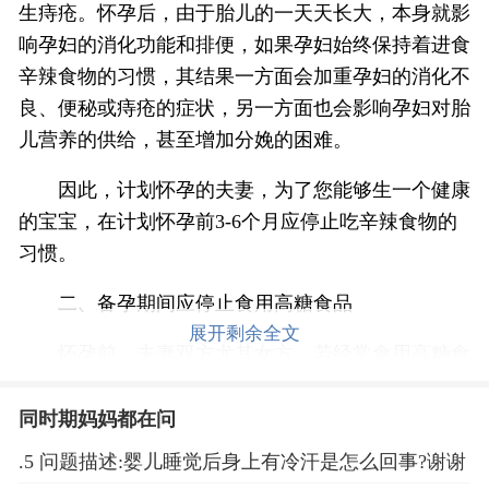
生痔疮。怀孕后，由于胎儿的一天天长大，本身就影
响孕妇的消化功能和排便，如果孕妇始终保持着进食
辛辣食物的习惯，其结果一方面会加重孕妇的消化不
良、便秘或痔疮的症状，另一方面也会影响孕妇对胎
儿营养的供给，甚至增加分娩的困难。
因此，计划怀孕的夫妻，为了您能够生一个健康
的宝宝，在计划怀孕前3-6个月应停止吃辛辣食物的
习惯。
二、备孕期间应停止食用高糖食品
展开剩余全文
怀孕前，夫妻双方尤其女方，若经常食用高糖食
物，常常可能引起糖代谢紊乱，甚至成为潜在的糖尿
病患者；怀孕后，由于孕妇体内胎儿的需要，孕妇摄
同时期妈妈都在问
入量增加或继续维持怀孕前的饮食结构，则极易出现
.5 问题描述:婴儿睡觉后身上有冷汗是怎么回事?谢谢
孕期糖尿病。孕期糖尿病不仅会危害孕妇本人的健