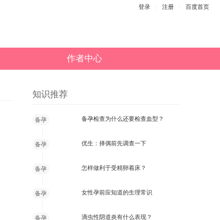
登录
注册
百度首页
作者中心
知识推荐
备孕检查为什么还要检查血型？
备孕
优生：择偶前先调查一下
备孕
怎样做利于受精卵着床？
备孕
女性孕前应知道的生理常识
备孕
滴虫性阴道炎有什么表现？
备孕