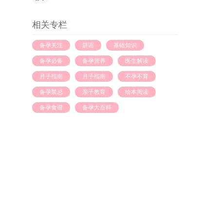
相关专栏
备孕关注
辟谣
基础知识
备孕必备
备孕营养
医生解读
月子指南
月子指南
不孕不育
备孕禁忌
亲子教育
绘本阅读
备孕食谱
备孕大百科