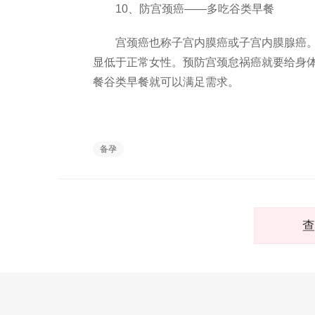
10、防宫颈癌——多吃谷类早餐
宫颈癌也称子宫内膜癌或子宫内膜腺癌。据
显低于正常女性。预防宫颈怠祸癌就要给身
餐谷类早餐就可以满足需求。
备孕
查