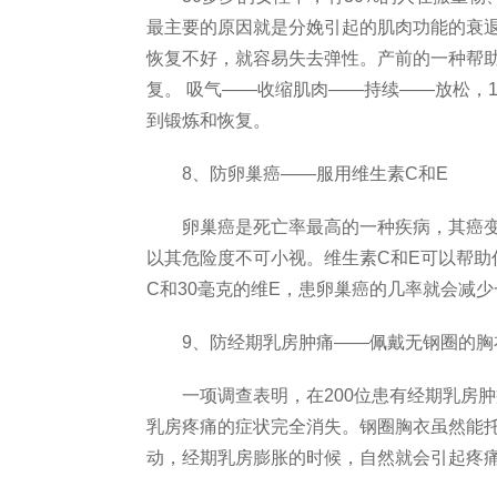
最主要的原因就是分娩引起的肌肉功能的衰退
恢复不好，就容易失去弹性。产前的一种帮
复。 吸气——收缩肌肉——持续——放松，1
到锻炼和恢复。
8、防卵巢癌——服用维生素C和E
卵巢癌是死亡率最高的一种疾病，其癌变
以其危险度不可小视。维生素C和E可以帮助
C和30毫克的维E，患卵巢癌的几率就会减少
9、防经期乳房肿痛——佩戴无钢圈的胸
一项调查表明，在200位患有经期乳房肿痛
乳房疼痛的症状完全消失。钢圈胸衣虽然能
动，经期乳房膨胀的时候，自然就会引起疼