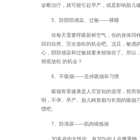
诊断治疗，就可能引起早产，或是影响胎儿
5、防阴部感染、过敏——裸睡
你每天需要呼吸新鲜空气，你的身体同样
回归自然、完全放松的机会吧。况且，敏感的
心，阴部感染和过敏就要来烦恼你了。所以
彻底放松 的机会？
6、不吸烟——丢掉吸烟坏习惯
吸烟有害健康是人尽皆知的道理，然而很
明，不孕、早产、胎儿畸形都与长期的吸烟
惯吧。
7、防滴尿——肌肉锻炼操
30多岁的女性中，有30%的人在搬重物