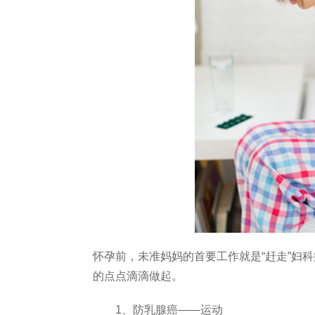
怀孕前，未准妈妈的首要工作就是“赶走”妇
的点点滴滴做起。
1、防乳腺癌——运动