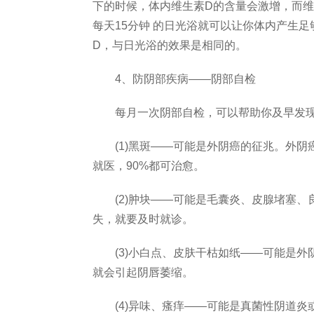
下的时候，体内维生素D的含量会激增，而
每天15分钟 的日光浴就可以让你体内产生
D，与日光浴的效果是相同的。
4、防阴部疾病——阴部自检
每月一次阴部自检，可以帮助你及早发现
(1)黑斑——可能是外阴癌的征兆。外阴
就医，90%都可治愈。
(2)肿块——可能是毛囊炎、皮腺堵塞、
失，就要及时就诊。
(3)小白点、皮肤干枯如纸——可能是外
就会引起阴唇萎缩。
(4)异味、瘙痒——可能是真菌性阴道炎