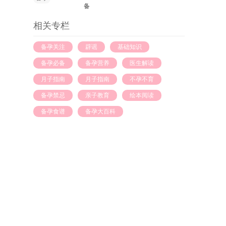
备
相关专栏
备孕关注
辟谣
基础知识
备孕必备
备孕营养
医生解读
月子指南
月子指南
不孕不育
备孕禁忌
亲子教育
绘本阅读
备孕食谱
备孕大百科