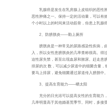
乳腺癌是发生在乳房腺上皮组织的恶性肿
恶性肿痛之一。保持一定的活动量，可以有
个小时以上的时间来活动筋骨，你患上乳腺癌
2、防膀胱炎——勤上厕所
膀胱炎是一种常见的尿路感染性疾病，由
入，所以女性患膀胱炎的几率查称很高。得过
迫性尿失禁，甚至出现血尿和脓尿。赶走患
排尿的次 数，可以减少尿道中的细菌含量，
要马上排尿，避免细菌通过尿道传入膀胱中
3、提高生育能力——晒太阳
充分的日光浴可以提高女性的生育能力，
几率明显高于其他婚基荒季节。同时，多接受