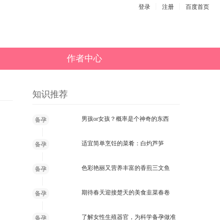
登录
注册
百度首页
作者中心
知识推荐
男孩or女孩？概率是个神奇的东西
备孕
适宜简单烹饪的菜肴：白灼芦笋
备孕
色彩艳丽又营养丰富的香煎三文鱼
备孕
期待春天迎接楚天的美食韭菜春卷
备孕
了解女性生殖器官，为科学备孕做准
备孕