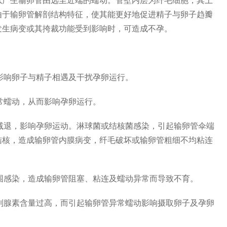
以产生输卵管由远至近端的蠕动。管壁内层为纤毛细胞，其上
由于输卵管解剖结构特征，使其能更好地促进精子与卵子趋瓣
发生病变或其挎裁功能受到影响时，可造成不孕。
，影响卵子与精子相遇及干扰孕卵运行。
正常蠕动，从而影响孕卵运行。
动减退，影响孕卵运动。淋球菌或结核菌感染，引起输卵管伞端
结核，造成输卵管内膜病变，纤毛破坏或输卵管粗细不均粘连
周围感染，造成输卵管阻塞、粘连及蠕动异常而导致不育。
前列腺素含量过高，而引起输卵管异常蠕动影响摄取卵子及孕卵