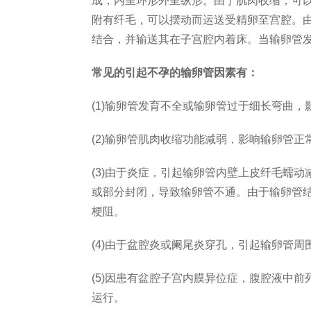
成，内呈环形外呈纵形。由于肌肉收缩，可
附有纤毛，可以摆动而运送受精卵至宫腔。
结合，并输送其在子宫腔内着床。当输卵管
常见的引起不孕的输卵管因素有：
(1)输卵管发育不全或输卵管过于细长弯曲
(2)输卵管肌肉收缩功能减弱，影响输卵管
(3)由于炎症，引起输卵管内壁上皮纤毛蠕
或部分封闭，导致输卵管不通。由于输卵管
梗阻。
(4)由于盆腔炎或阑尾炎穿孔，引起输卵管
(5)因患有盆腔子宫内膜异位症，腹腔液中
运行。