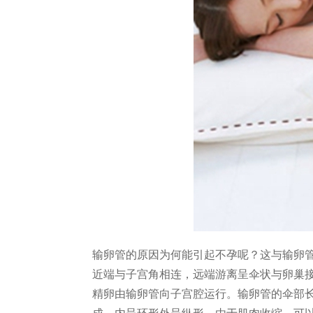
输卵管的原因为何能引起不孕呢？这与输卵
近端与子宫角相连，远端游离呈伞状与卵巢接
精卵由输卵管向子宫腔运行。输卵管的伞部长