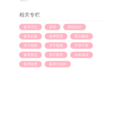
相关专栏
备孕关注
辟谣
基础知识
备孕必备
备孕营养
医生解读
月子指南
月子指南
不孕不育
备孕禁忌
亲子教育
绘本阅读
备孕食谱
备孕大百科