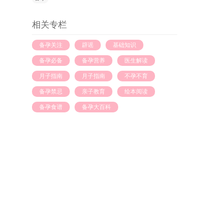
相关专栏
备孕关注
辟谣
基础知识
备孕必备
备孕营养
医生解读
月子指南
月子指南
不孕不育
备孕禁忌
亲子教育
绘本阅读
备孕食谱
备孕大百科