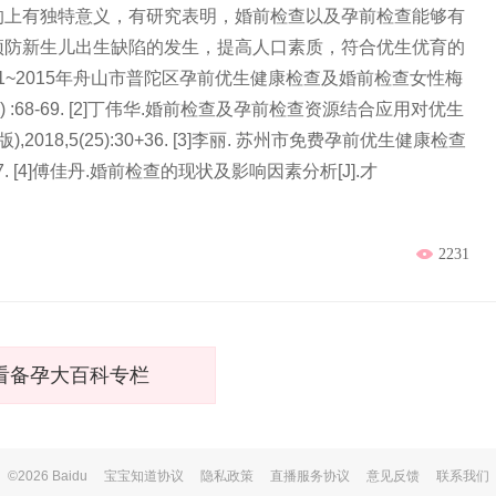
的上有独特意义，有研究表明，婚前检查以及孕前检查能够有
预防新生儿出生缺陷的发生，提高人口素质，符合优生优育的
011~2015年舟山市普陀区孕前优生健康检查及婚前检查女性梅
 (4) :68-69. [2]丁伟华.婚前检查及孕前检查资源结合应用对优生
018,5(25):30+36. [3]李丽. 苏州市免费孕前优生健康检查
. [4]傅佳丹.婚前检查的现状及影响因素分析[J].才
2231
看备孕大百科专栏
©2026 Baidu
宝宝知道协议
隐私政策
直播服务协议
意见反馈
联系我们