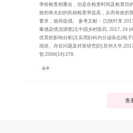
孕前检查相重合，但是在检查时间及检查目
效的将夫妇的疾病检查率提高，从而有效的
要求，值得提倡。 参考文献： [1]张叶芽.2
毒感染情况调查[J].中国乡村医药, 2017, 24
优育的影响分析[J].实用妇科内分泌杂志(电子版),2
现状、存在问题及对策研究[D].苏州大学,2017
智,2008(14):278.
备孕
查