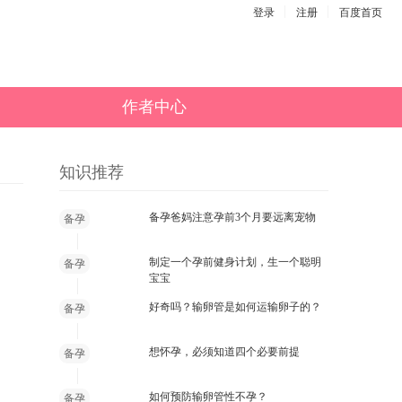
登录
注册
百度首页
作者中心
知识推荐
备孕爸妈注意孕前3个月要远离宠物
备孕
制定一个孕前健身计划，生一个聪明
备孕
宝宝
好奇吗？输卵管是如何运输卵子的？
备孕
想怀孕，必须知道四个必要前提
备孕
如何预防输卵管性不孕？
备孕