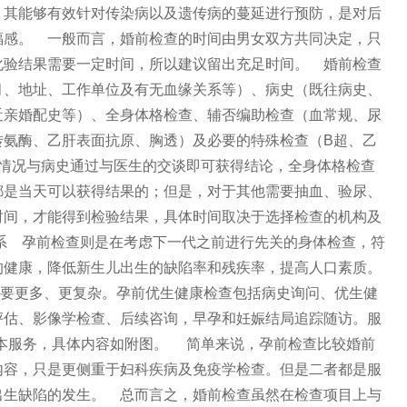
，其能够有效针对传染病以及遗传病的蔓延进行预防，是对后
福感。 一般而言，婚前检查的时间由男女双方共同决定，只
化验结果需要一定时间，所以建议留出充足时间。 婚前检查
月、地址、工作单位及有无血缘关系等）、病史（既往病史、
近亲婚配史等）、全身体格检查、辅否编助检查（血常规、尿
转氨酶、乙肝表面抗原、胸透）及必要的特殊检查（B超、乙
一般情况与病史通过与医生的交谈即可获得结论，全身体格检查
都是当天可以获得结果的；但是，对于其他需要抽血、验尿、
时间，才能得到检验结果，具体时间取决于选择检查的机构及
系 孕前检查则是在考虑下一代之前进行先关的身体检查，符
的健康，降低新生儿出生的缺陷率和残疾率，提高人口素质。
要更多、更复杂。孕前优生健康检查包括病史询问、优生健
评估、影像学检查、后续咨询，早孕和妊娠结局追踪随访。服
个基本服务，具体内容如附图。 简单来说，孕前检查比较婚前
内容，只是更侧重于妇科疾病及免疫学检查。但是二者都是服
出生缺陷的发生。 总而言之，婚前检查虽然在检查项目上与