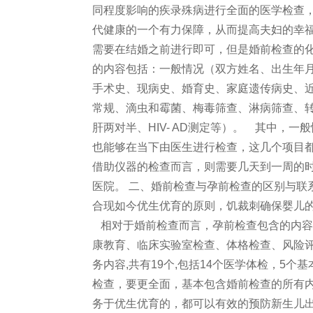
同程度影响的疾录殊病进行全面的医学检查
代健康的一个有力保障，从而提高夫妇的幸
需要在结婚之前进行即可，但是婚前检查的
的内容包括：一般情况（双方姓名、出生年
手术史、现病史、婚育史、家庭遗传病史、
常规、滴虫和霉菌、梅毒筛查、淋病筛查、
肝两对半、HIV- AD测定等）。 其中，
也能够在当下由医生进行检查，这几个项目
借助仪器的检查而言，则需要几天到一周的
医院。 二、婚前检查与孕前检查的区别与联
合现如今优生优育的原则，饥裁刺确保婴儿
相对于婚前检查而言，孕前检查包含的内容
康教育、临床实验室检查、体格检查、风险
务内容,共有19个,包括14个医学体检，5
检查，要更全面，基本包含婚前检查的所有
务于优生优育的，都可以有效的预防新生儿