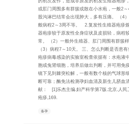
的初次发作，造成非原发的初发生殖器疱疹，其
或肛门周围多有群簇或散在小水疱，一般2～
股沟淋巴结常会出现肿大，多有压痛。 （4
般病程2～3周不等。 2.复发性生殖器疱
器疱疹较于原发性全身症状及皮损轻，病程较
常。 （2）一般外生殖器、肛门周围有群簇
（3）病程7～10天。 三、怎么判断是否
疱疹病毒感染的实验室检查依据有：水疱液
胞或兔肾细胞，培养后做出判断，并可用免疫
镜下见到棘突松解，一般有数个核的气球形细胞
断可靠；酶免法检测孕妇血清及新生儿脐血清特
献： [1]乐杰主编.妇产科学第7版.北京.
疱疹,169.
备孕