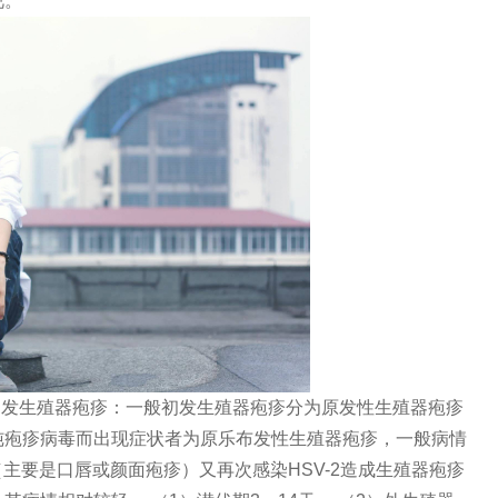
视。
初发生殖器疱疹：一般初发生殖器疱疹分为原发性生殖器疱疹
纯疱疹病毒而出现症状者为原乐布发性生殖器疱疹，一般病情
（主要是口唇或颜面疱疹）又再次感染HSV-2造成生殖器疱疹