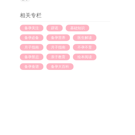
相关专栏
备孕关注
辟谣
基础知识
备孕必备
备孕营养
医生解读
月子指南
月子指南
不孕不育
备孕禁忌
亲子教育
绘本阅读
备孕食谱
备孕大百科