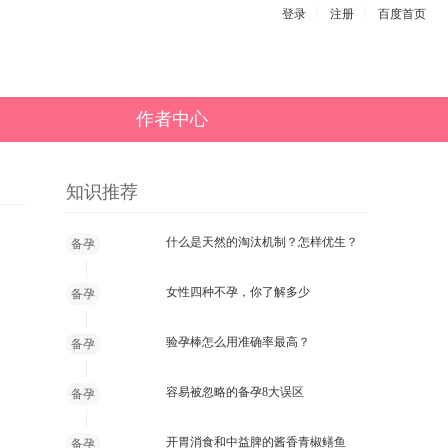
登录
注册
百度首页
作者中心
知识推荐
什么是天然的淘汰机制？怎样优生？
备孕
女性四种不孕，你了解多少
备孕
验孕棒怎么用准确率最高？
备孕
容易被忽略的备孕8大误区
备孕
开胃消食和中益脾的酱香青椒鳝鱼
备孕