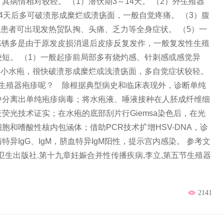
病情相对较轻。 （1）潜伏期3～14天。 （2）外生殖器
4天后多可破溃形成糜烂或溃疡面，一般自觉疼痛。 （3）腹
）患者可出现发热贸队掏、头痛、乏力等全身症状。 （5）一
疹炼锈多是由于原发皮损消退后皮疹反复发作，一般复发性生殖
短。 （1）一般起疹前局部多有烧灼感、针刺感或感觉异
样小水疱，很快破溃形成糜烂或浅溃疡面，多自觉症状较轻。
患有生殖器疱疹呢？ 除根据典型病史和临床表现外，诊断单纯
中分离出单纯疱疹病毒；将水疱液、唾液接种在人胚成纤维细
荧光技术证实；在水疱的底部刮片行Giemsa染色后，在光
和嗜酸性核内包涵体；借助PCR技术扩增HSV-DNA，诊
异IgG、IgM，脐血特异IgM阳性，提示宫内感染。 参考文
人民卫生出版社.第十九章妊娠合并性传播疾病,李立,第五节生殖器
2141