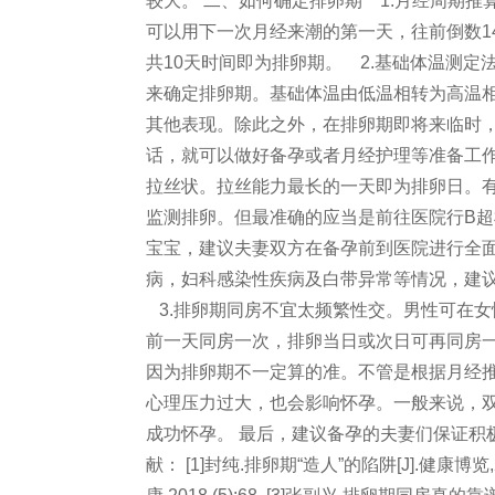
较大。 二、如何确定排卵期 1.月经周期
可以用下一次月经来潮的第一天，往前倒数1
共10天时间即为排卵期。 2.基础体温测
来确定排卵期。基础体温由低温相转为高温相，
其他表现。除此之外，在排卵期即将来临时
话，就可以做好备孕或者月经护理等准备工作
拉丝状。拉丝能力最长的一天即为排卵日。有
监测排卵。但最准确的应当是前往医院行B超检
宝宝，建议夫妻双方在备孕前到医院进行全面
病，妇科感染性疾病及白带异常等情况，建
3.排卵期同房不宜太频繁性交。男性可在女
前一天同房一次，排卵当日或次日可再同房一
因为排卵期不一定算的准。不管是根据月经推
心理压力过大，也会影响怀孕。一般来说，双
成功怀孕。 最后，建议备孕的夫妻们保证积
献： [1]封纯.排卵期“造人”的陷阱[J].健康博览,2