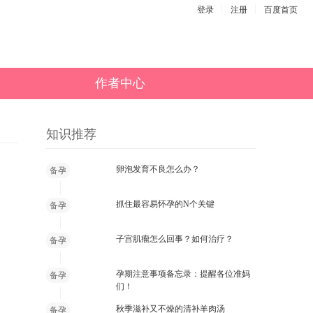
登录
注册
百度首页
作者中心
知识推荐
卵泡发育不良怎么办？
备孕
抓住最容易怀孕的N个关键
备孕
子宫肌瘤怎么回事？如何治疗？
备孕
孕期注意事项备忘录：提醒各位准妈
备孕
们！
秋季滋补又不燥的清补羊肉汤
备孕