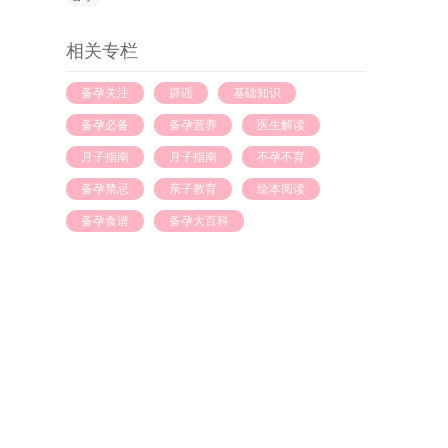
相关专栏
备孕关注
辟谣
基础知识
备孕必备
备孕营养
医生解读
月子指南
月子指南
不孕不育
备孕禁忌
亲子教育
绘本阅读
备孕食谱
备孕大百科