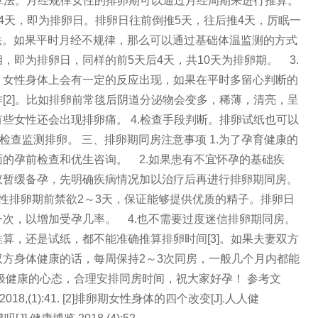
推算法。月经规律女性的排卵期可以通过月经周期来进行推算。
4天，即为排卵日。排卵日往前倒推5天，往后推4天，厉眠一
定法。如果平时月经不规律，那么可以通过基础体温监测的方式
即为排卵日，同样的前5天后4天，共10天为排卵期。 3.
，女性身体上会有一定的反应出现，如果在平时多留心判断的
[2]。比如排卵前常毯后阴道分泌物会变多，稀薄，清亮，呈
些女性还会出现排卵痛。 4.检查手段判断。排卵试纸也可以
查监测排卵。 三、排卵期同房注意事项 1.为了孕育健康的
的孕前检查和优生咨询。 2.如果患有不宜怀孕的基础疾
议暂缓备孕，先明确疾病情况加以治疗后再进行排卵期同房。
性排卵期前禁欲2～3天，保证能够提供优质的精子。排卵日
次，以增加受孕几率。 4.也不需要过度迷信排卵期同房。
算，还是试纸，都不能准确推算排卵时间[3]。如果夫妻双方
方身体健康的话，每周保持2～3次同房，一般几个月内都能
极健康的心态，合理安排同房时间，祝大家好孕！ 参考文
018,(1):41. [2]排卵期女性身体的四个改变[J].人人健