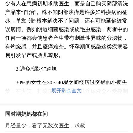
少有人在患病初期求助医生，而是自己购买阴部清洗
产品来“自治”。殊不知阴部瘙痒是许多妇科疾病的征
兆，单靠“洗”根本解决不了问题，还有可能延倘缠常
误病情。例如阴道细菌感染或旋毛虫感染，两者中的
任何一项都会使患者产生带有刺激性异味的分泌物，
有灼烧感，并且瘙痒难奈。怀孕期间感染这类疾病容
易引发早产或胎儿畸形。
3.避免“漏水”尴尬
30%的女性在30～40岁之间经历过突然的小便失
展开剩余全文
禁，在大笑、打喷嚏或跳跃时，几滴尿液会不受控制
地涌泄出来。造成这种现象的罪魁祸首是产后肌肉萎
缩，生产使控制尿路的骨盆底盘肌肉受到拉伸，而产
同时期妈妈都在问
后短期内难以恢复到原来状态。一项调查显示，67%
的女性通过进行名为“kegel”的练习，可以恢复并控
月经量少，看了无数次医生，求救