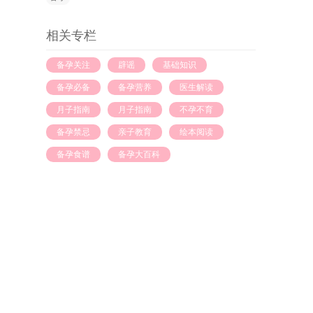
相关专栏
备孕关注
辟谣
基础知识
备孕必备
备孕营养
医生解读
月子指南
月子指南
不孕不育
备孕禁忌
亲子教育
绘本阅读
备孕食谱
备孕大百科