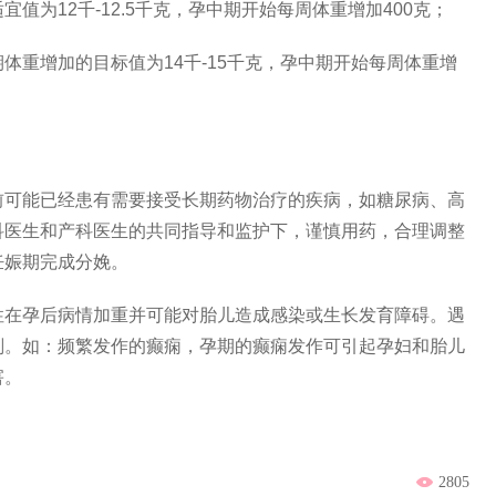
12千-12.5千克，孕中期开始每周体重增加400克；
重增加的目标值为14千-15千克，孕中期开始每周体重增
可能已经患有需要接受长期药物治疗的疾病，如糖尿病、高
科医生和产科医生的共同指导和监护下，谨慎用药，合理调整
妊娠期完成分娩。
在孕后病情加重并可能对胎儿造成感染或生长发育障碍。遇
划。如：频繁发作的癫痫，孕期的癫痫发作可引起孕妇和胎儿
害。
2805