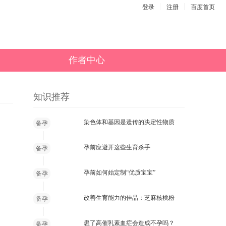
登录
注册
百度首页
作者中心
知识推荐
染色体和基因是遗传的决定性物质
备孕
孕前应避开这些生育杀手
备孕
孕前如何始定制“优质宝宝”
备孕
改善生育能力的佳品：芝麻核桃粉
备孕
患了高催乳素血症会造成不孕吗？
备孕