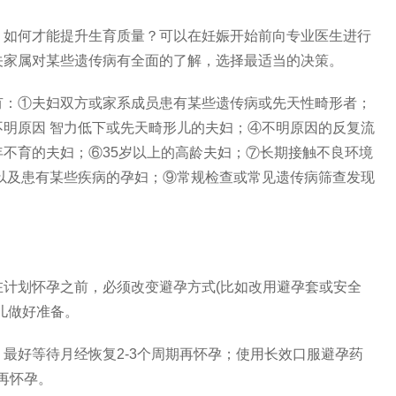
如何才能提升生育质量？可以在妊娠开始前向专业医生进行
关家属对某些遗传病有全面的了解，选择最适当的决策。
：①夫妇双方或家系成员患有某些遗传病或先天性畸形者；
明原因 智力低下或先天畸形儿的夫妇；④不明原因的反复流
不育的夫妇；⑥35岁以上的高龄夫妇；⑦长期接触不良环境
以及患有某些疾病的孕妇；⑨常规检查或常见遗传病筛查发现
划怀孕之前，必须改变避孕方式(比如改用避孕套或安全
儿做好准备。
好等待月经恢复2-3个周期再怀孕；使用长效口服避孕药
再怀孕。