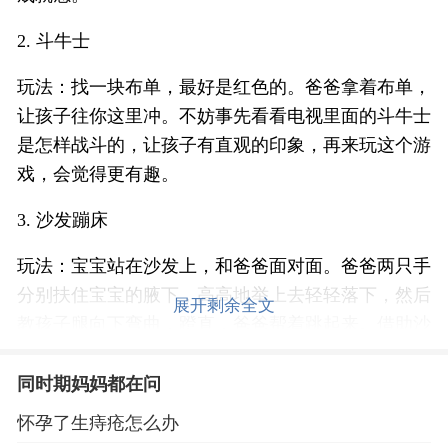
2. 斗牛士
玩法：找一块布单，最好是红色的。爸爸拿着布单，
让孩子往你这里冲。不妨事先看看电视里面的斗牛士
是怎样战斗的，让孩子有直观的印象，再来玩这个游
戏，会觉得更有趣。
3. 沙发蹦床
玩法：宝宝站在沙发上，和爸爸面对面。爸爸两只手
分别扶住宝宝的腋下，高高地举上去轻轻落下，然后
展开剩余全文
教孩子腿向下弯曲，蹬直，爸爸帮着跳起来。借助沙
发的反弹力量，可以节省一些力气。玩几次之后，爸
爸和孩子都累了，就一块儿倒在沙发上休息一下。
同时期妈妈都在问
怀孕了生痔疮怎么办
4. 像考拉一样