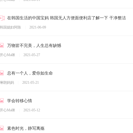
在韩国生活的中国宝妈 韩国无人方便面便利店了解一下 干净整洁
韩国媳妇阿陈
|
2021-06-09
万物皆不完美，人生总有缺憾
开心Ma咪
|
2021-05-27
总有一个人，爱你如生命
琳朗妈妈
|
2021-05-21
学会转移心情
开心Ma咪
|
2021-05-12
素色时光，静写离殇