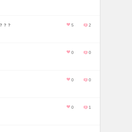
？？？
5
2
0
0
0
0
0
1