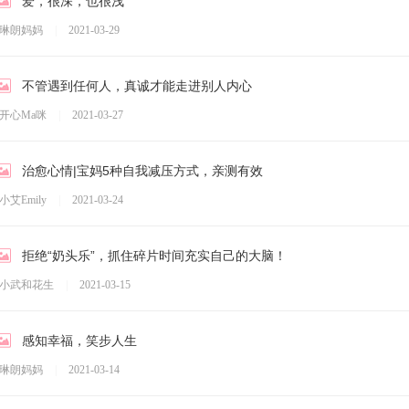
爱，很深，也很浅
琳朗妈妈
|
2021-03-29
不管遇到任何人，真诚才能走进别人内心
开心Ma咪
|
2021-03-27
治愈心情|宝妈5种自我减压方式，亲测有效
小艾Emily
|
2021-03-24
拒绝“奶头乐”，抓住碎片时间充实自己的大脑！
小武和花生
|
2021-03-15
感知幸福，笑步人生
琳朗妈妈
|
2021-03-14