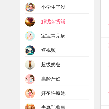
小学生了没
解忧杂货铺
宝宝常见病
短视频
超级奶爸
高龄产妇
好孕许愿池
夫妻那些事