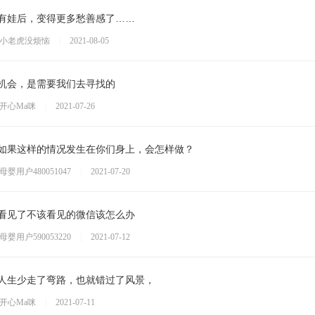
有娃后，变得更多愁善感了……
小老虎没烦恼
|
2021-08-05
机会，是需要我们去寻找的
开心Ma咪
|
2021-07-26
如果这样的情况发生在你们身上，会怎样做？
母婴用户480051047
|
2021-07-20
看见了不该看见的微信该怎么办
母婴用户590053220
|
2021-07-12
人生少走了弯路，也就错过了风景，
开心Ma咪
|
2021-07-11