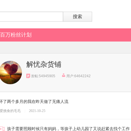
搜索
百万粉丝计划
解忧杂货铺
发帖:54945905
用户:64642242
怀了两个多月的我在昨天做了无痛人流
爱挑食的毛毛
|
2021-10-25
孩子需要照顾时候只有妈妈，等孩子上幼儿园了又说赶紧去找个工作