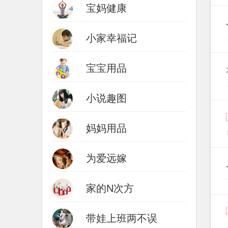
宝妈健康
小家幸福记
宝宝用品
小说趣图
妈妈用品
为爱远嫁
家的N次方
带娃上班两不误