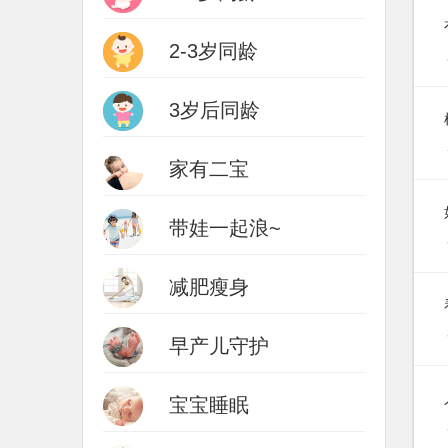
2-3岁同龄
3岁后同龄
家有二宝
带娃一起浪~
减肥瘦身
早产儿守护
宝宝睡眠