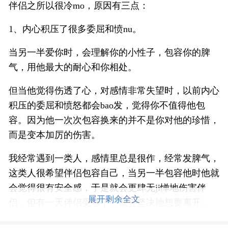
伴侣之所以很冷mo，原因有三点：
1、内心积压了很多委屈和愤nu。
当另一半爱你时，会理解你的小性子，包容你的脾
气，用他最大的耐心和你相处。
但当他觉得伤透了心，对感情非常失望时，以前内心
积压的委屈和愤怒都会bao发，觉得你不值得他包
容。因为他一次次包容换来的并不是你对他的珍惜，
而是变本加厉的伤害。
我经常遇到一类人，感情里总是很作，经常发脾气，
这类人很希望伴侣包容自己，当另一半包容他时他就
会觉得很有安全感，于是就会更肆无ji惮地伤害伴
展开剩余全文
侣。但有一天伴侣受够了，就会坚决地想要离开。
2、报fu心理。