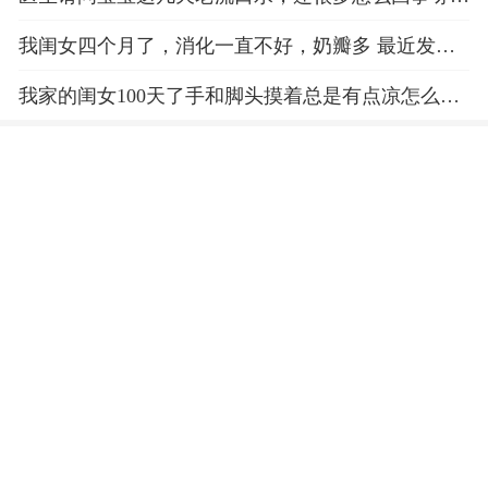
宝九个半月
我闺女四个月了，消化一直不好，奶瓣多 最近发现
别家同龄孩子都口水哒哒的流，我们家不怎么流口
我家的闺女100天了手和脚头摸着总是有点凉怎么回
水，是不是不好？据说唾液里面含有那个消化酶的，
事
我家是口水少和消化不好有