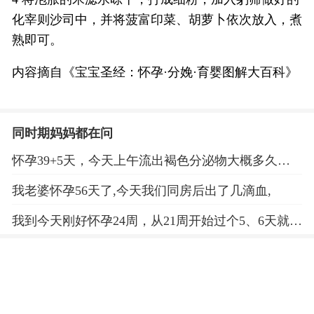
化宰则沙司中，并将菠富印菜、胡萝卜依次放入，煮
熟即可。
内容摘自《宝宝圣经：怀孕·分娩·育婴图解大百科》
同时期妈妈都在问
怀孕39+5天，今天上午流出褐色分泌物大概多久能
分娩？
我老婆怀孕56天了,今天我们同房后出了几滴血,
我到今天刚好怀孕24周，从21周开始过个5、6天就会
出滴血，前几天住了半个月的医院，这回家才4天，