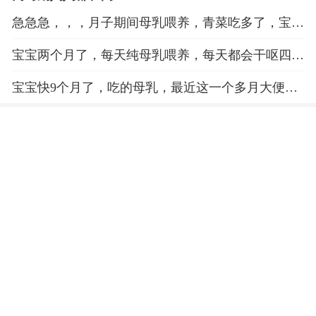
急急急，，，月子期间母乳喂养，青菜吃多了，宝宝
大便会不会拉泡泡？
宝宝两个月了，每天纯母乳喂养，每天都会干呕四五
几次，大便拉泡泡，体温正常，买点什么药给宝宝吃
宝宝快9个月了，吃的母乳，最近这一个多月大便性
呢？
状一直都不太好，有点稀，有时有泡泡，有时又像水
一样