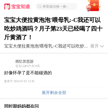
孕育疑问搜一搜~
宝宝大便拉黄泡泡'喂母乳:-C我还可以
吃炒鸡酒吗？月子第23天已经喝了四十
斤黄酒了！
宝宝大便拉黄泡泡'喂母乳:-C我还可以吃炒...
展开
雨忆苦思甜
宝宝12岁4个月19天
好像怀孕了是不能碰酒的
发布于 2014-07-01 13:36
展开剩余全部
同时期妈妈都在问