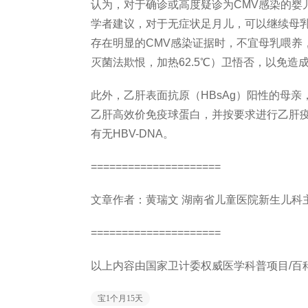
认为，对于确诊或高度疑诊为CMV感染的婴
学者建议，对于无症状足月儿，可以继续母
存在明显的CMV感染证据时，不宜母乳喂养，
灭菌法欺恨，加热62.5℃）卫悟否，以免造
此外，乙肝表面抗原（HBsAg）阳性的母
乙肝高效价免疫球蛋白，并按要求进行乙肝
有无HBV-DNA。
=====================
文章作者：黄瑞文 湖南省儿童医院新生儿科
=====================
以上内容由国家卫计委权威医学科普项目/百
宝1个月15天