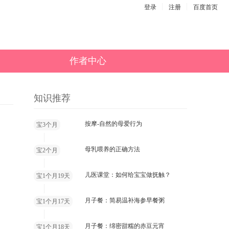
登录
注册
百度首页
作者中心
知识推荐
按摩-自然的母爱行为
宝3个月
母乳喂养的正确方法
宝2个月
儿医课堂：如何给宝宝做抚触？
宝1个月19天
月子餐：简易温补海参早餐粥
宝1个月17天
月子餐：绵密甜糯的赤豆元宵
宝1个月18天