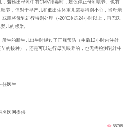
儿，若检出母乳中有CMV排毒时，建议停止母乳喂养。也有
乳喂养，但对于早产儿和低出生体重儿需要特别小心，当母亲
或应将母乳进行特别处理（-20℃冷冻24小时以上，再巴氏
成婴儿的感染。
亲，所生的新生儿出生时经过了正规预防（生后12小时内注射
疫苗的接种），还是可以进行母乳喂养的，也无需检测乳汁中
主任医生
科名医网提供
55769