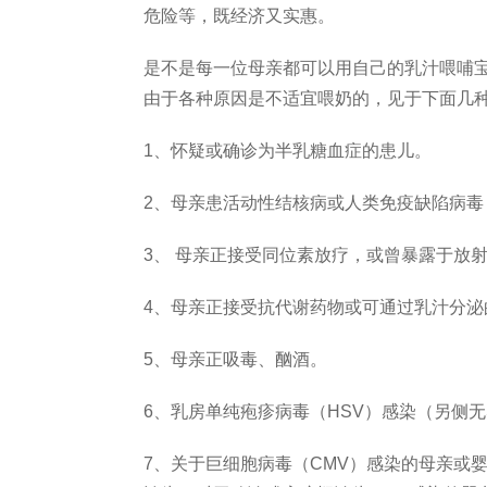
危险等，既经济又实惠。
是不是每一位母亲都可以用自己的乳汁喂哺
由于各种原因是不适宜喂奶的，见于下面几
1、怀疑或确诊为半乳糖血症的患儿。
2、母亲患活动性结核病或人类免疫缺陷病毒（
3、 母亲正接受同位素放疗，或曾暴露于放
4、母亲正接受抗代谢药物或可通过乳汁分
5、母亲正吸毒、酗酒。
6、乳房单纯疱疹病毒（HSV）感染（另侧
7、关于巨细胞病毒（CMV）感染的母亲或