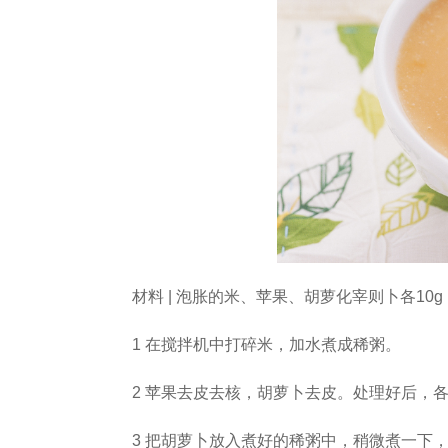
材料 | 泡胀的米、苹果、胡萝化宰则卜各10g，
1 在搅拌机中打碎米，加水煮成稀粥。
2 苹果去皮去核，胡萝卜去皮。处理好后，
3 把胡萝卜放入煮好的稀粥中，稍微煮一下