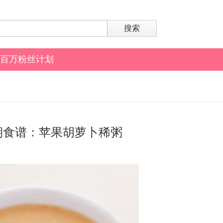
搜索
百万粉丝计划
期食谱：苹果胡萝卜稀粥