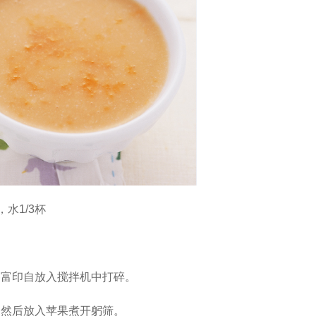
水1/3杯
各富印自放入搅拌机中打碎。
，然后放入苹果煮开躬筛。