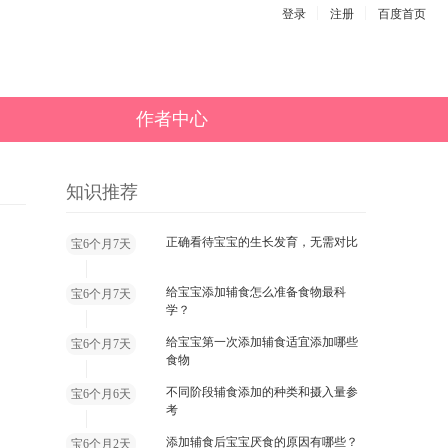
登录
注册
百度首页
作者中心
知识推荐
正确看待宝宝的生长发育，无需对比
宝6个月7天
给宝宝添加辅食怎么准备食物最科
宝6个月7天
学？
给宝宝第一次添加辅食适宜添加哪些
宝6个月7天
食物
不同阶段辅食添加的种类和摄入量参
宝6个月6天
考
添加辅食后宝宝厌食的原因有哪些？
宝6个月2天