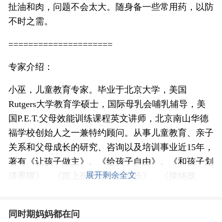
扯油和肉，问题不会太大。随身备一些常用药，以防
不时之需。
=====================
专家介绍：
小巫，儿童教育专家。毕业于北京大学，美国
Rutgers大学教育学硕士，国际母乳会哺乳辅导，美
国P.E.T.父母效能训练课程英文讲师，北京南山华德
福学校创始人之一兼特约顾问。从事儿童教育、亲子
关系和父母成长的研究、咨询以及培训事业近15年，
著有《让孩子做主》、《给孩子自由》、《和孩子划
展开剩余全文
清界限》、《跟上孩子成长的脚步》、《接纳孩
子》、《成功渡过躬梨否母爱第一关》、《小巫厨房
蜜语》、《小巫旅游蜜语》及《小巫教你讲故事愿
同时期妈妈都在问
点》等畅销书籍，译著《无条件养育》，开创“艺术