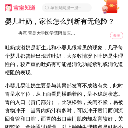
孕育疑问搜一搜~
婴儿吐奶，家长怎么判断有无危险？
冉霓 青岛大学医学院附属医院儿科主任医师
审核专家
关注
吐奶或溢奶是新生儿和小婴儿很常见的现象，几乎每
个婴儿都曾经出现过吐奶，大多数情况下吐奶是生理
性的，较严重的吐奶有可能是消化功能紊乱或消化道
梗阻的表现。
小婴儿易吐奶主要是与其胃部发育不成熟有关，此时
胃呈水平位，从正面看是横躺着的，呈不稳定状态。
胃的入口（贲门部分），比较松弛，关闭不紧，易被
食物冲开，当胃内奶汁稍多时，可以冲开贲门而倒流
回食管和口腔，而胃的出口幽门肌肉却发育较好，关
闭较紧，食物通过缓慢，以上种种生理特点是引起小