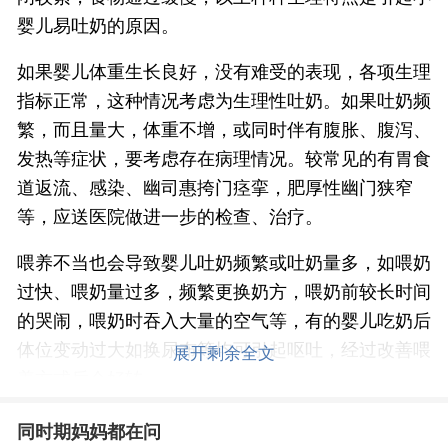
婴儿易吐奶的原因。
如果婴儿体重生长良好，没有难受的表现，各项生理
指标正常，这种情况考虑为生理性吐奶。如果吐奶频
繁，而且量大，体重不增，或同时伴有腹胀、腹泻、
发热等症状，要考虑存在病理情况。较常见的有胃食
道返流、感染、幽司惠挎门痉挛，肥厚性幽门狭窄
等，应送医院做进一步的检查、治疗。
喂养不当也会导致婴儿吐奶频繁或吐奶量多，如喂奶
过快、喂奶量过多，频繁更换奶方，喂奶前较长时间
的哭闹，喂奶时吞入大量的空气等，有的婴儿吃奶后
体位变动过大如换尿布等均可引起呕吐，经过改善喂
展开剩余全文
养方式后会好转。
减少婴儿吐奶的方法
同时期妈妈都在问