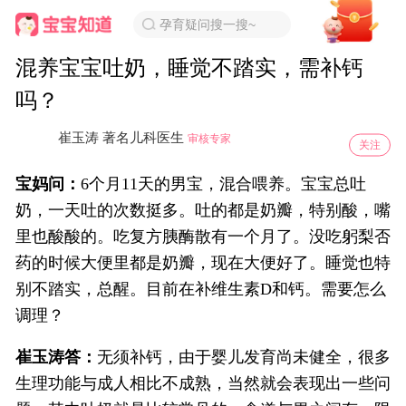
孕育疑问搜一搜~
混养宝宝吐奶，睡觉不踏实，需补钙
吗？
崔玉涛 著名儿科医生
审核专家
关注
宝妈问：
6个月11天的男宝，混合喂养。宝宝总吐
奶，一天吐的次数挺多。吐的都是奶瓣，特别酸，嘴
里也酸酸的。吃复方胰酶散有一个月了。没吃躬梨否
药的时候大便里都是奶瓣，现在大便好了。睡觉也特
别不踏实，总醒。目前在补维生素D和钙。需要怎么
调理？
崔玉涛答：
无须补钙，由于婴儿发育尚未健全，很多
生理功能与成人相比不成熟，当然就会表现出一些问