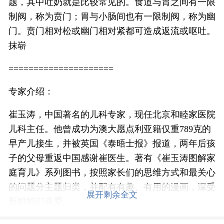
题，其中吐奶就是比较常见的。食道与胃之间有一限
制阀，称为贲门；胃与小肠间也有一限制阀，称为幽
门。贲门相对松或幽门相对紧都可造成返流或呕吐。
抹崭
=====================
专家介绍：
崔玉涛，中国著名的儿科专家，现任北京和睦家医院
儿科主任。他曾成功为澳大愿点利亚籍仅重789克的
早产儿接生，并被英国《泰晤士报》报道，两年后孩
子的父母重返中国感谢崔医生。著有《崔玉涛图解家
庭育儿》系列图书，按照家长们的思维方式和最关心
的问题分主题归类，并配有有趣、有用的漫画，深受
展开剩余全文
新妈妈们喜爱。