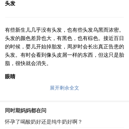
头发
有些新生儿几乎没有头发，也有些头发乌黑而浓密。
头发的颜色差异也大，有黑色，也有棕色。接近百日
的时候，婴儿开始掉胎发，周岁时会长出真正告患的
头发。有时会看到像头皮屑一样的东西，但这只是胎
脂，很快就会消失。
眼睛
展开剩余全文
因为对光很敏感，新生儿常常眯着眼睛，大部分时间
同时期妈妈都在问
都在睡觉，所以很难观察到瞳孔。有的孩子常常看起
来充满困意，眼皮沉沉的，也有的孩子只能睁一边的
怀孕了喝酸奶好还是纯牛奶好啊？
眼睛。这些症状有的过几天就好，有的可能会持续2