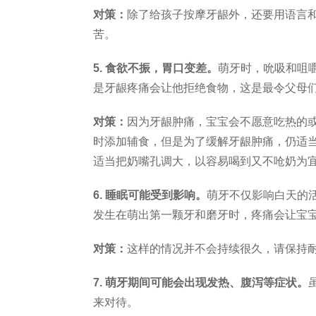
对策：
除了给孩子按摩牙龈外，还要用语言
苦。
5. 食欲不振，胃口变差。
萌牙时，吮吸和咀
是牙龈疼痛会让他拒绝食物，这是最令父母
对策：
因为牙龈肿痛，宝宝会不愿意吃热的
时添加辅食，但是为了缓解牙龈肿痛，仍适
适当把奶嘴孔调大，以容易喝到又不呛奶为
6. 睡眠可能受到影响。
萌牙不仅影响白天的
发生在萌出第一颗牙和磨牙时，疼痛会让宝
对策：
这样的情况并不会持续很久，请保持
7. 萌牙期间可能会出现发热、腹泻等症状。
来对待。