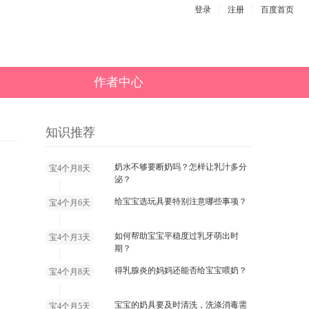
登录
注册
百度首页
作者中心
知识推荐
奶水不够要断奶吗？怎样让乳汁多分
宝4个月8天
泌？
给宝宝选玩具要特别注意哪些事项？
宝4个月6天
如何帮助宝宝平稳度过乳牙萌出时
宝4个月3天
期？
得乳腺炎的妈妈还能否给宝宝喂奶？
宝4个月8天
宝宝的奶具要及时清洗，洗涤消毒需
宝4个月5天