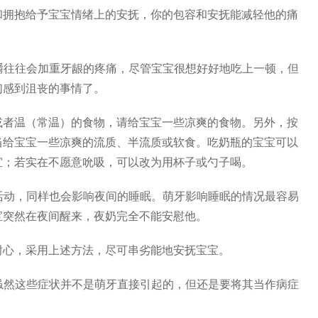
和拥抱给予宝宝情绪上的安抚，你的包容和安抚能减轻他的痛
嚼往往会加重牙龈的疼痛，尽管宝宝很想好好地吃上一顿，但
们感到沮丧的事情了。
或者温（常温）的食物，请给宝宝一些凉爽的食物。另外，按
当给宝宝一些凉爽的流质、半流质或软食。吃奶瓶的宝宝可以
宜；若实在不愿意吮吸，可以改为用杯子或勺子喝。
活动，同样也会影响夜间的睡眠。萌牙影响睡眠的情况最容易
宝突然在夜间醒来，夜奶完全不能安慰他。
耐心，采用上述方法，尽可串劣能地安抚宝宝。
虽然这些症状并不是萌牙直接引起的，但还是要将其当作病症