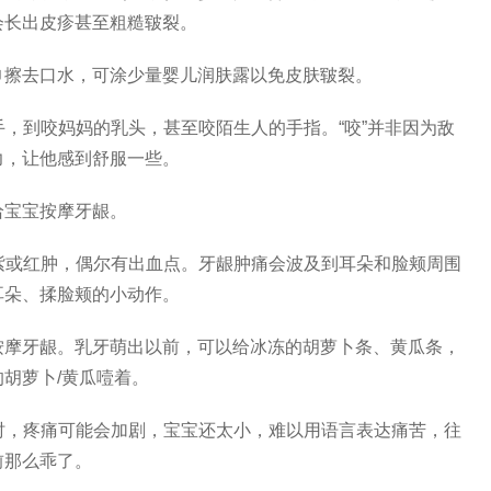
会长出皮疹甚至粗糙皲裂。
巾擦去口水，可涂少量婴儿润肤露以免皮肤皲裂。
手，到咬妈妈的乳头，甚至咬陌生人的手指。“咬”并非因为敌
力，让他感到舒服一些。
给宝宝按摩牙龈。
紫或红肿，偶尔有出血点。牙龈肿痛会波及到耳朵和脸颊周围
耳朵、揉脸颊的小动作。
按摩牙龈。乳牙萌出以前，可以给冰冻的胡萝卜条、黄瓜条，
胡萝卜/黄瓜噎着。
时，疼痛可能会加剧，宝宝还太小，难以用语言表达痛苦，往
前那么乖了。