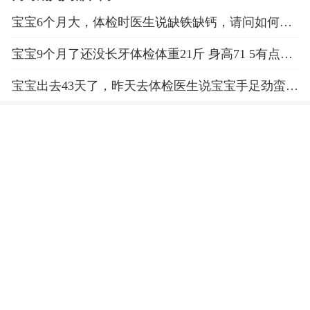
宝宝6个月大，体检时医生说缺铁缺钙，请问如何补
充呢？
宝宝9个月了还没长牙体检体重21斤 身高71 5有点缺
铁，没说缺钙，就是没长牙齿我很担心，请宝妈
宝宝出去43天了，昨天去体检医生说宝宝手足劲蛮
大，请问正常吗？