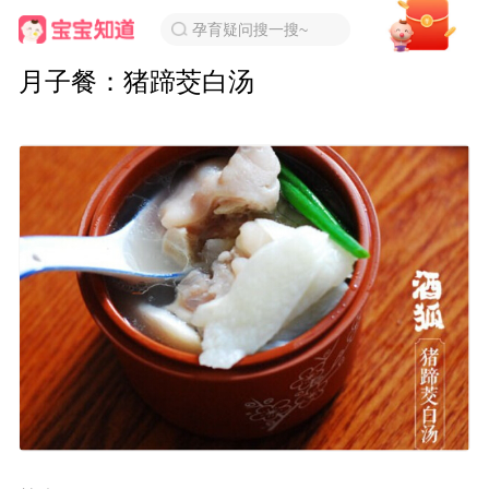
孕育疑问搜一搜~
月子餐：猪蹄茭白汤