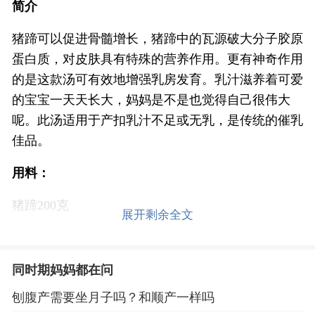
简介
猪蹄可以促进骨髓增长，猪蹄中的瓦源破大分子胶原
蛋白质，对皮肤具有特殊的营养作用。更有神奇作用
的是这款汤可有效地增强乳房发育。乳汁滋养着可爱
的宝宝一天天长大，妈妈是不是也觉得自己很伟大
呢。此汤适用于产扣乳汁不足或无乳，是传统的催乳
佳品。
用料：
猪蹄200克
展开剩余全文
茭碗凡白50克
月子酒100克
同时期妈妈都在问
刨腹产需要坐月子吗？和顺产一样吗
姜适量