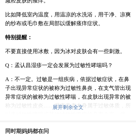
减轻皮肤的瘙痒。
比如降低室内温度，用温凉的水洗浴，用干净、凉爽
的纱布或毛巾敷在局部以缓解瘙痒症状。
特别提醒：
不要直接使用冰敷，因为冰对皮肤会有一些刺激。
Q：孟认昌湿疹一定会发展为过敏性哮喘吗？
A：不一定。过敏是一组疾病，依据过敏症状，在鼻
子出现异常症状的被称为过敏性鼻炎，在支气管出现
异常症状的被称为过敏性哮喘，在皮肤出现异常的被
称为过敏性皮炎……湿疹患者本身属于过敏体质，所
展开剩余全文
以患过敏性哮喘或其他过敏性疾病的几率会高一些，
但并不是说湿疹就一定会发展成为过敏性哮喘或其他
同时期妈妈都在问
过敏性疾病。