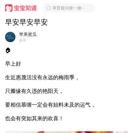
孕育疑问搜一搜~
早安早安早安
苹果蜜瓜
备孕
🏠
早上好
生近惠蔑活没有永远的梅雨季，
只瓣缘有久违的艳阳天，
要相信慕缠一定会有始料未及的运气，
也会有突如其来的欢喜！