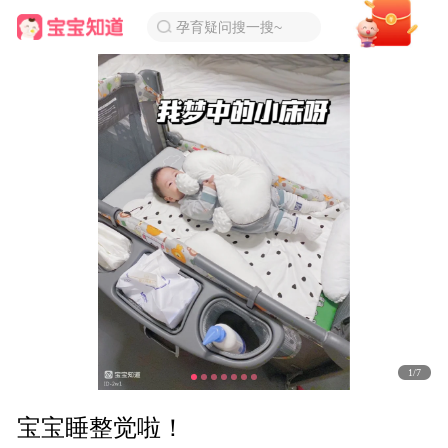
孕育疑问搜一搜~
1/7
宝宝睡整觉啦！