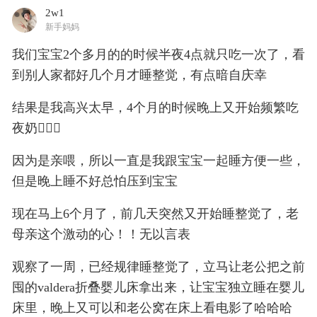
2w1
新手妈妈
我们宝宝2个多月的的时候半夜4点就只吃一次了，看
到别人家都好几个月才睡整觉，有点暗自庆幸
结果是我高兴太早，4个月的时候晚上又开始频繁吃
夜奶🤦🏻‍♀️
因为是亲喂，所以一直是我跟宝宝一起睡方便一些，
但是晚上睡不好总怕压到宝宝
现在马上6个月了，前几天突然又开始睡整觉了，老
母亲这个激动的心！！无以言表
观察了一周，已经规律睡整觉了，立马让老公把之前
囤的valdera折叠婴儿床拿出来，让宝宝独立睡在婴儿
床里，晚上又可以和老公窝在床上看电影了哈哈哈