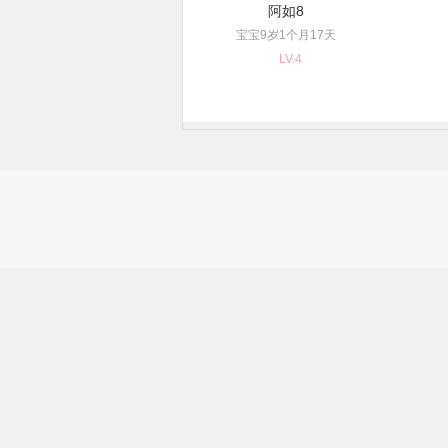
阿如8
宝宝9岁1个月17天
LV.4