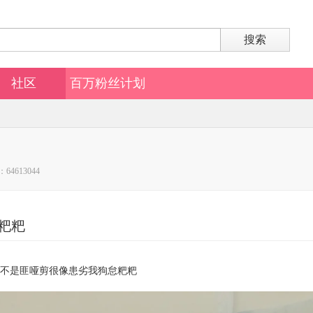
搜索
社区
百万粉丝计划
64613044
粑粑
不是匪哑剪很像患劣我狗怠粑粑