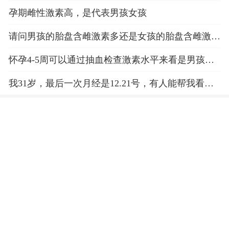
孩出现月经提早现象等，这与摄入含激素类物质密切
孕期雌性激素高，是代表男孩女孩
相关，
请问男孩的胎盘含雌激素多还是女孩的胎盘含雌激素
多?用作补充雌激素哪个更好？谢谢！
怀孕4-5周可以通过抽血检查激素水平来看是男孩还
是女孩吗?
我31岁，最后一次月经是12.21号，有人能帮我看一
下是男孩还是女孩。