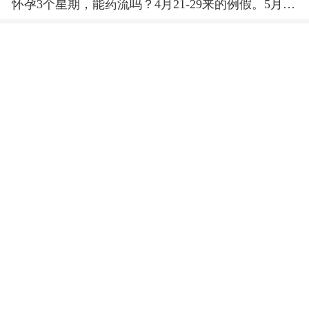
怀孕3个星期，能药流吗？4月21-29来的例假。5月
15-19老公休假过来。现在6月3都还没