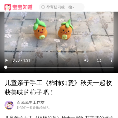
孕育疑问搜一搜~
儿童亲子手工《柿柿如意》秋天一起收
获美味的柿子吧！
百晓晓生工作坊
让我们一起娱乐起来吧。