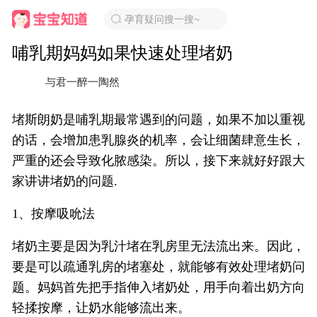
孕育疑问搜一搜~
哺乳期妈妈如果快速处理堵奶
与君一醉一陶然
堵斯朗奶是哺乳期最常遇到的问题，如果不加以重视
的话，会增加患乳腺炎的机率，会让细菌肆意生长，
严重的还会导致化脓感染。所以，接下来就好好跟大
家讲讲堵奶的问题.
1、按摩吸吮法
堵奶主要是因为乳汁堵在乳房里无法流出来。因此，
要是可以疏通乳房的堵塞处，就能够有效处理堵奶问
题。妈妈首先把手指伸入堵奶处，用手向着出奶方向
轻揉按摩，让奶水能够流出来。