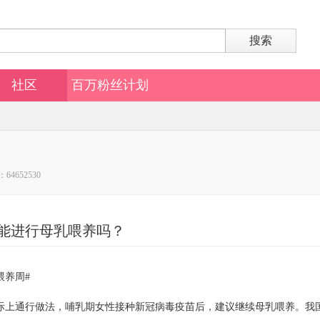
搜索
社区
百万粉丝计划
64652530
能进行母乳喂养吗？
喂养周#
际上通行做法，哺乳期女性接种新冠病毒疫苗后，建议继续母乳喂养。我