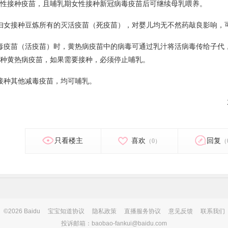
性接种疫苗，且哺乳期女性接种新冠病毒疫苗后可继续母乳喂养。
妇女接种豆炼所有的灭活疫苗（死疫苗），对婴儿均无不然药敲良影响，
毒疫苗（活疫苗）时，黄热病疫苗中的病毒可通过乳汁将活病毒传给子代
种黄热病疫苗，如果需要接种，必须停止哺乳。
接种其他减毒疫苗，均可哺乳。
只看楼主
喜欢
回复
（0）
（
©2026 Baidu
宝宝知道协议
隐私政策
直播服务协议
意见反馈
联系我们
投诉邮箱：baobao-fankui@baidu.com