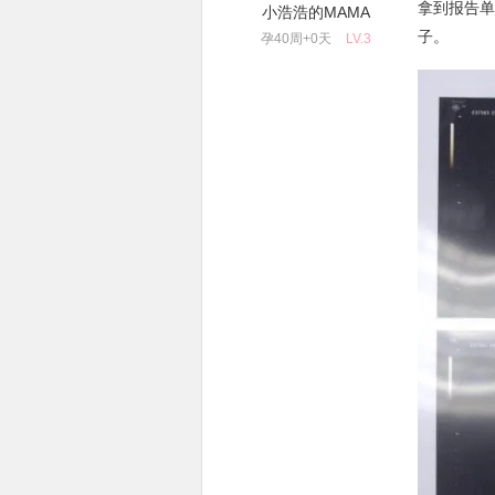
拿到报告单
小浩浩的MAMA
子。
孕40周+0天
LV.3