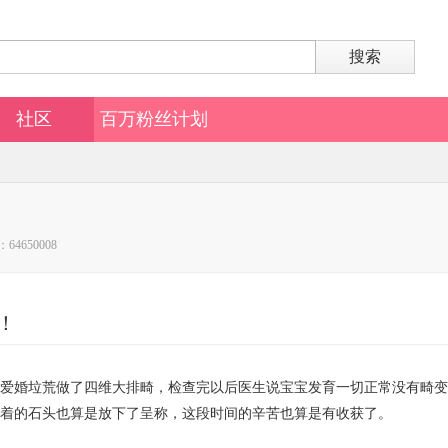
搜索
社区
百万粉丝计划
64650008
！
爱婚垃荒做了四维大排畸，检查完以后医生说宝宝发育一切正常没有畸变
着的石头也算是放下了呈称，这段时间的辛苦也算是有收获了。