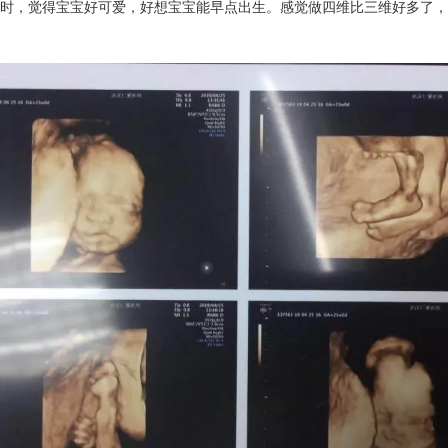
时，觉得宝宝好可爱，好想宝宝能早点出生。感觉做四维比三维好多了，