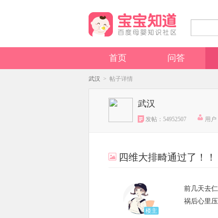
首页
问答
武汉
> 帖子详情
武汉
发帖：54952507
用户：
四维大排畸通过了！！
前几天去仁
祸后心里压
楼主