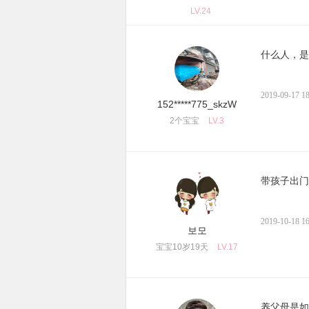
LV.24
什么人，是
2019-09-17 18
152*****775_skzW
2个宝宝
LV.3
带孩子出门
2019-10-18 16
보모
宝宝10岁19天
LV.17
养父母是如