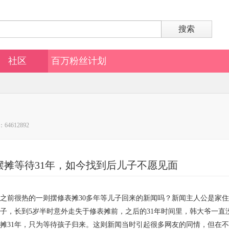
搜索
社区
百万粉丝计划
64612892
摆摊等待31年，如今找到后儿子不愿见面
之前很热的一则摆修表摊30多年等儿子回来的新闻吗？新闻主人公是家住
子，长到5岁半时意外走失于修表摊前，之后的31年时间里，韩大爷一直
摊31年，只为等待孩子归来。这则新闻当时引起很多网友的同情，但在不