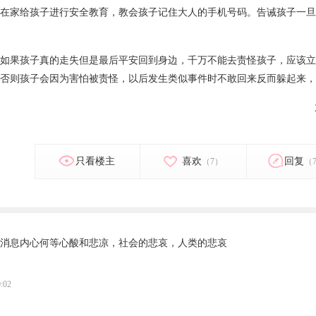
在家给孩子进行安全教育，教会孩子记住大人的手机号码。告诫孩子一旦
如果孩子真的走失但是最后平安回到身边，千万不能去责怪孩子，应该立
否则孩子会因为害怕被责怪，以后发生类似事件时不敢回来反而躲起来，
只看楼主
喜欢
回复
（7）
（
消息内心何等心酸和悲凉，社会的悲哀，人类的悲哀
:02