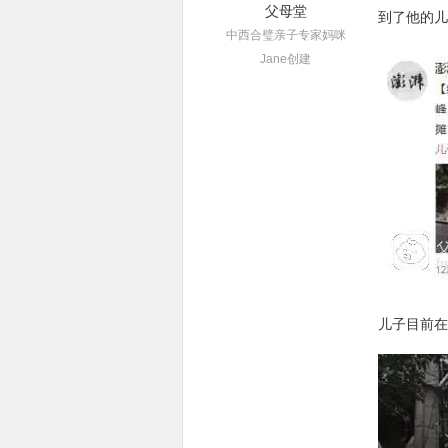
父母堂
到了他的儿
中西合璧亲子专家妈咪
Jane创建
儿子目前在