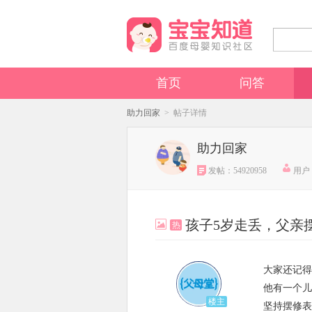
首页
问答
助力回家
> 帖子详情
助力回家
发帖：54920958
用户：
孩子5岁走丢，父亲
热
大家还记得
他有一个儿
楼主
坚持摆修表