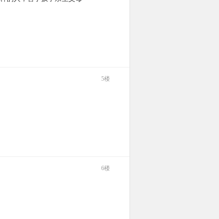
5楼
6楼