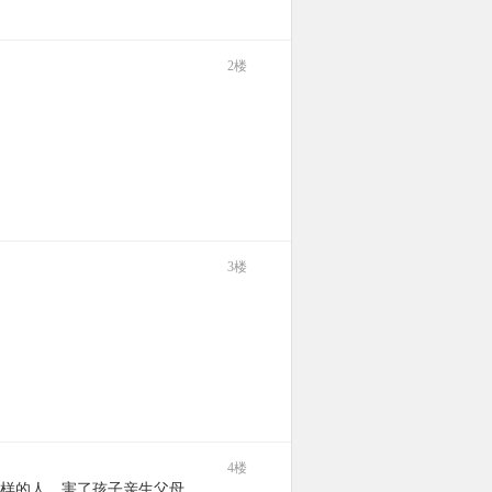
2楼
3楼
4楼
样的人，害了孩子亲生父母