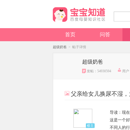
首页
问答
超级奶爸
> 帖子详情
超级奶爸
发帖：54930594
用户：
父亲给女儿换尿不湿，
导读：现在
这是一个好
楼主
不同人的行