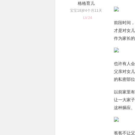
格格育儿
宝宝18岁4个月11天
LV.24
前段时间，
才是对女儿
作为家长的
也许有人会
父亲对女儿
的私密部位
以前家里有
让一大家子
这种膈应、
爸爸不让父