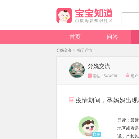
首页
问答
分娩交流
> 帖子详情
分娩交流
发帖：54949301
用户：
疫情期间，孕妈妈出现
导读：最近
地区或者是
楼主
说，产检以